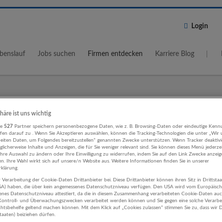
Login
benslauf
Jobs suchen
Firmen entdecken
Karriere Blog
Wo?
Umkreis
phäre ist uns wichtig
re
527
Partner speichern personenbezogene Daten, wie z. B. Browsing-Daten oder eindeutige Kenn
5 km
ifen darauf zu . Wenn Sie Akzeptieren auswählen, können die Tracking-Technologien die unter „Wir
beiten Daten, um Folgendes bereitzustellen“ genannten Zwecke unterstützen. Wenn Tracker deaktivie
licherweise Inhalte und Anzeigen, die für Sie weniger relevant sind. Sie können dieses Menü jederze
Ihre Auswahl zu ändern oder Ihre Einwilligung zu widerrufen, indem Sie auf den Link Zwecke anzei
en. Ihre Wahl wirkt sich auf unsere/n Website aus. Weitere Informationen finden Sie in unserer
klärung.
 Verarbeitung der Cookie-Daten Drittanbieter bei. Diese Drittanbieter können ihren Sitz in Drittsta
ort, Verkehr Finanz- und
USA) haben, die über kein angemessenes Datenschutzniveau verfügen. Den USA wird vom Europäisc
enes Datenschutzniveau attestiert, da die in diesem Zusammenhang verarbeiteten Cookie-Daten au
erungsleistungen Unternehmen
ontroll- und Überwachungszwecken verarbeitet werden können und Sie gegen eine solche Verarbe
tsbehelfe geltend machen können. Mit dem Klick auf „Cookies zulassen“ stimmen Sie zu, dass wir D
staaten) beiziehen dürfen.