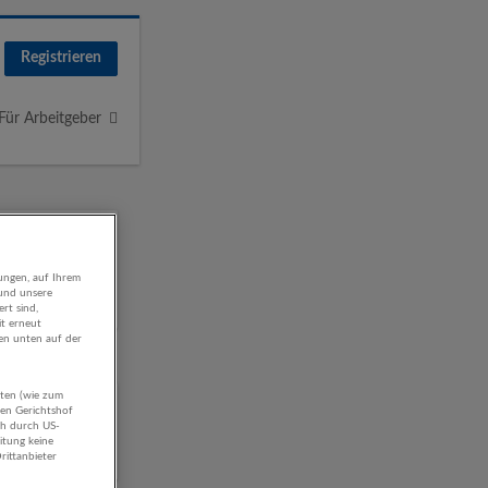
Registrieren
Für Arbeitgeber
ungen, auf Ihrem
 und unsere
rt sind,
it erneut
gen unten auf der
aten (wie zum
hen Gerichtshof
ch durch US-
itung keine
rittanbieter