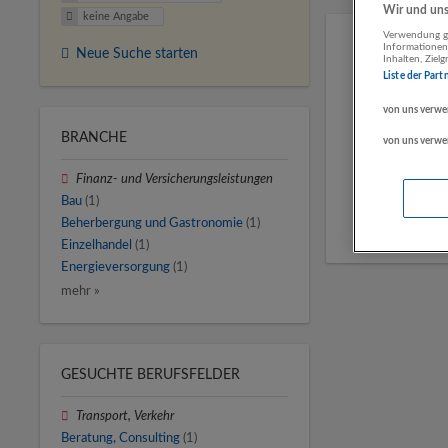
Wir und unse
keine Angabe
Verwendung ge
Informationen
Neue Suche starten
Inhalten, Zie
Liste der Part
von uns verwe
BRANCHE
von uns verwe
Finanz- und Versicherungsleistungen
Bau
(1)
Beherbergung und Gastronomie
(1)
Einzelhandel
(1)
Energieversorgung
(1)
mehr »
GESUCHTE BERUFSFELDER
Transport, Verkehr
Beratung, Consulting
(1)