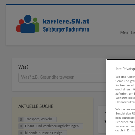
Mein Le
Was?
Ihre Privats
Wir und unse
Gerät und gre
Partner verar
erscheinen mög
aufrufen, um 
Webseite klick
Datenschutzer
AKTUELLE SUCHE
Wir ziehen zur
1 Transp
Beispiel den 
kein angemess
Transport, Verkehr
Versich
Behörden zu K
Finanz- und Versicherungsleistungen
wirksamen Rech
(auch in Dritt
bildende Künste / Design