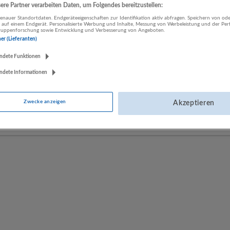
re Partner verarbeiten Daten, um Folgendes bereitzustellen:
nauer Standortdaten. Endgeräteeigenschaften zur Identifikation aktiv abfragen. Speichern von ode
 auf einem Endgerät. Personalisierte Werbung und Inhalte, Messung von Werbeleistung und der Pe
LUGSTEIN CONSULTING
lgruppenforschung sowie Entwicklung und Verbesserung von Angeboten.
Bergheim bei Salzburg
ner (Lieferanten)
Bau | Beherbergung und Gastronomie | Einzelhandel |
ndete Funktionen
Energieversorgung | Finanz- und Versicherungsleistungen |
Gesundheitswesen | Herstellung von Waren | IT-Dienstleistungen |
ndete Informationen
Kunst, Unterhaltung und Erholung | Land- und Forstwirtschaft |
Öffentliche Verwaltung | Rechtsberatung und Wirtschaftsprüfung |
Zwecke anzeigen
Akzeptieren
Sonstige Dienstleistungen | Sozialwesen | Verkehr | Verlagswesen |
Werbung und Marktforschung