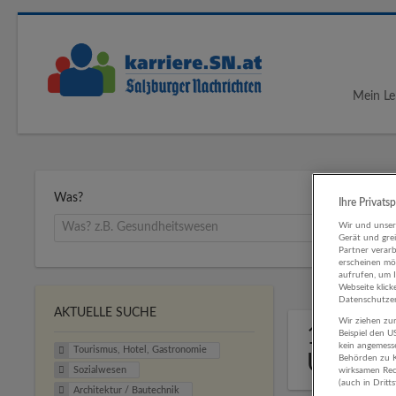
Mein Le
Was?
Ihre Privats
Wir und unse
Gerät und gre
Partner verar
erscheinen mög
aufrufen, um 
Webseite klick
Datenschutzer
AKTUELLE SUCHE
Wir ziehen zur
1 Touri
Beispiel den 
kein angemess
Tourismus, Hotel, Gastronomie
Untern
Behörden zu K
Sozialwesen
wirksamen Rech
(auch in Dritt
Architektur / Bautechnik