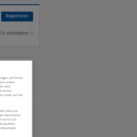
Registrieren
Für Arbeitgeber
ungen, auf Ihrem
 und unsere
rt sind,
it erneut
gen unten auf der
aten (wie zum
n
hen Gerichtshof
ch durch US-
itung keine
rittanbieter