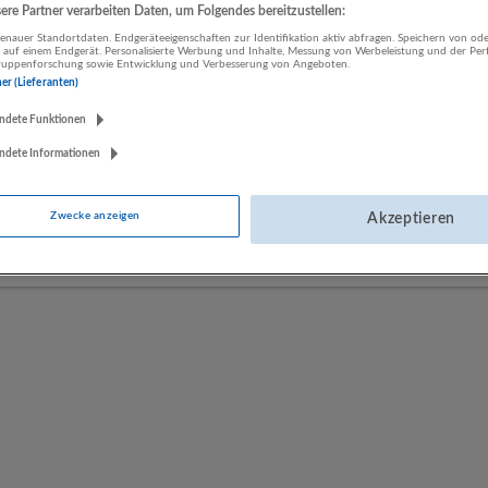
re Partner verarbeiten Daten, um Folgendes bereitzustellen:
nauer Standortdaten. Endgeräteeigenschaften zur Identifikation aktiv abfragen. Speichern von ode
 auf einem Endgerät. Personalisierte Werbung und Inhalte, Messung von Werbeleistung und der Pe
LUGSTEIN CONSULTING
lgruppenforschung sowie Entwicklung und Verbesserung von Angeboten.
Bergheim bei Salzburg
ner (Lieferanten)
Bau | Beherbergung und Gastronomie | Einzelhandel |
ndete Funktionen
Energieversorgung | Finanz- und Versicherungsleistungen |
Gesundheitswesen | Herstellung von Waren | IT-Dienstleistungen |
ndete Informationen
Kunst, Unterhaltung und Erholung | Land- und Forstwirtschaft |
Öffentliche Verwaltung | Rechtsberatung und Wirtschaftsprüfung |
Zwecke anzeigen
Akzeptieren
Sonstige Dienstleistungen | Sozialwesen | Verkehr | Verlagswesen |
Werbung und Marktforschung