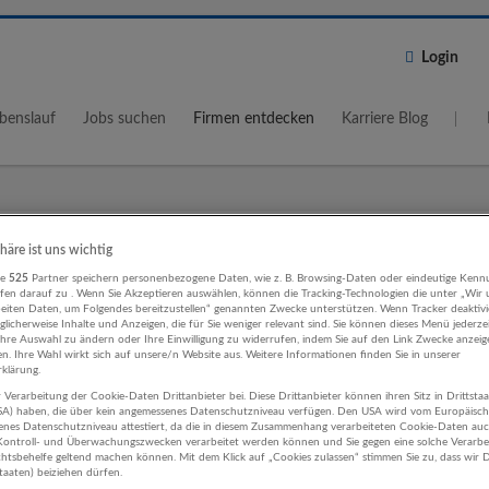
Login
benslauf
Jobs suchen
Firmen entdecken
Karriere Blog
Wo?
Umkreis
phäre ist uns wichtig
re
525
Partner speichern personenbezogene Daten, wie z. B. Browsing-Daten oder eindeutige Kenn
5 km
ifen darauf zu . Wenn Sie Akzeptieren auswählen, können die Tracking-Technologien die unter „Wir
beiten Daten, um Folgendes bereitzustellen“ genannten Zwecke unterstützen. Wenn Tracker deaktivie
licherweise Inhalte und Anzeigen, die für Sie weniger relevant sind. Sie können dieses Menü jederze
Ihre Auswahl zu ändern oder Ihre Einwilligung zu widerrufen, indem Sie auf den Link Zwecke anzei
en. Ihre Wahl wirkt sich auf unsere/n Website aus. Weitere Informationen finden Sie in unserer
klärung.
 Verarbeitung der Cookie-Daten Drittanbieter bei. Diese Drittanbieter können ihren Sitz in Drittsta
smus, Hotel, Gastronomie Sozialwese
USA) haben, die über kein angemessenes Datenschutzniveau verfügen. Den USA wird vom Europäisc
enes Datenschutzniveau attestiert, da die in diesem Zusammenhang verarbeiteten Cookie-Daten au
ehmen
ontroll- und Überwachungszwecken verarbeitet werden können und Sie gegen eine solche Verarbe
tsbehelfe geltend machen können. Mit dem Klick auf „Cookies zulassen“ stimmen Sie zu, dass wir D
staaten) beiziehen dürfen.