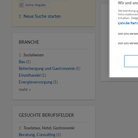
Wir und unse
keine Angabe
Verwendung ge
Informationen
Neue Suche starten
Inhalten, Zie
Liste der Part
von uns verwe
BRANCHE
von uns verwe
Sozialwesen
Bau
(1)
Beherbergung und Gastronomie
(1)
Einzelhandel
(1)
Energieversorgung
(1)
mehr »
GESUCHTE BERUFSFELDER
Tourismus, Hotel, Gastronomie
Beratung, Consulting
(1)