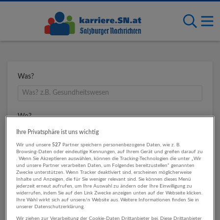
Was?
Wo?
Ihre Privatsphäre ist uns wichtig
Wir und unsere
527
Partner speichern personenbezogene Daten, wie z. B.
Browsing-Daten oder eindeutige Kennungen, auf Ihrem Gerät und greifen darauf zu
Umkreis
. Wenn Sie Akzeptieren auswählen, können die Tracking-Technologien die unter „Wir
und unsere Partner verarbeiten Daten, um Folgendes bereitzustellen“ genannten
Zwecke unterstützen. Wenn Tracker deaktiviert sind, erscheinen möglicherweise
Inhalte und Anzeigen, die für Sie weniger relevant sind. Sie können dieses Menü
jederzeit erneut aufrufen, um Ihre Auswahl zu ändern oder Ihre Einwilligung zu
widerrufen, indem Sie auf den Link Zwecke anzeigen unten auf der Webseite klicken.
Ihre Wahl wirkt sich auf unsere/n Website aus. Weitere Informationen finden Sie in
unserer Datenschutzerklärung.
Wir ziehen zur Verarbeitung der Cookie-Daten Drittanbieter bei. Diese Drittanbieter