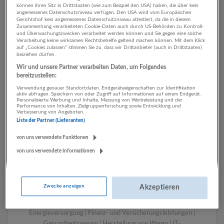
können ihren Sitz in Drittstaaten (wie zum Beispiel den USA) haben, die über kein
angemessenes Datenschutzniveau verfügen. Den USA wird vom Europäischen
Gerichtshof kein angemessenes Datenschutzniveau attestiert, da die in diesem
Zusammenhang verarbeiteten Cookie-Daten auch durch US-Behörden zu Kontroll-
1 Tourismus, Hotel,
und Überwachungszwecken verarbeitet werden können und Sie gegen eine solche
Verarbeitung keine wirksamen Rechtsbehelfe geltend machen können. Mit dem Klick
Gastronomie Kunst,
auf „Cookies zulassen“ stimmen Sie zu, dass wir Drittanbieter (auch in Drittstaaten)
beiziehen dürfen.
Unterhaltung und Erholung
Wir und unsere Partner verarbeiten Daten, um Folgendes
Unternehmen
bereitzustellen:
Verwendung genauer Standortdaten. Endgeräteeigenschaften zur Identifikation
aktiv abfragen. Speichern von oder Zugriff auf Informationen auf einem Endgerät.
Personalisierte Werbung und Inhalte, Messung von Werbeleistung und der
Performance von Inhalten, Zielgruppenforschung sowie Entwicklung und
Verbesserung von Angeboten.
Liste der Partner (Lieferanten)
von uns verwendete Funktionen
von uns verwendete Informationen
LUGSTEIN CONSULTING
Zwecke anzeigen
Akzeptieren
Bergheim bei Salzburg
Bau | Beherbergung und Gastronomie | Einzelhandel |
Energieversorgung | Finanz- und Versicherungsleistungen |
Gesundheitswesen | Herstellung von Waren | IT-