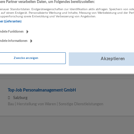
re Partner verarbeiten Daten, um Folgendes bereitzustellen:
nauer Standortdaten. Endgeräteeigenschaften zur Identifikation aktiv abfragen. Speichern von ode
 auf einem Endgerät. Personalisierte Werbung und Inhalte, Messung von Werbeleistung und der Pe
LUGSTEIN CONSULTING
lgruppenforschung sowie Entwicklung und Verbesserung von Angeboten.
ner (Lieferanten)
Bergheim bei Salzburg
Bau | Beherbergung und Gastronomie | Einzelhandel |
ndete Funktionen
Energieversorgung | Finanz- und Versicherungsleistungen |
ndete Informationen
Gesundheitswesen | Herstellung von Waren | IT-Dienstleistungen |
Kunst, Unterhaltung und Erholung | Land- und Forstwirtschaft |
Öffentliche Verwaltung | Rechtsberatung und Wirtschaftsprüfung |
Zwecke anzeigen
Akzeptieren
Sonstige Dienstleistungen | Sozialwesen | Verkehr | Verlagswesen |
Werbung und Marktforschung
Top-Job Personalmanagement GmbH
Salzburg
Bau | Herstellung von Waren | Sonstige Dienstleistungen