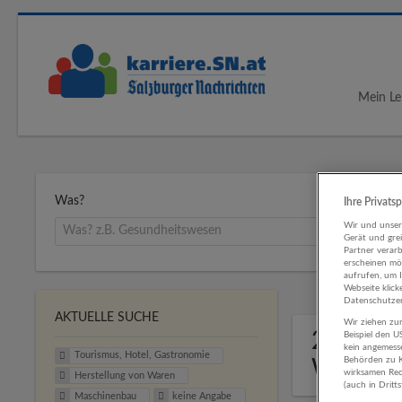
Mein Le
Was?
Ihre Privats
Wir und unse
Gerät und gre
Partner verar
erscheinen mög
aufrufen, um 
Webseite klick
Datenschutzer
AKTUELLE SUCHE
Wir ziehen zur
2 Touri
Beispiel den 
kein angemess
Tourismus, Hotel, Gastronomie
Behörden zu K
Waren 
wirksamen Rech
Herstellung von Waren
(auch in Dritt
Maschinenbau
keine Angabe