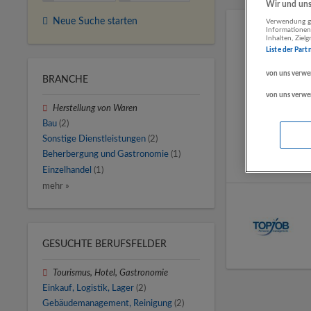
Wir und unse
Neue Suche starten
Verwendung ge
Informationen
Inhalten, Zie
Liste der Part
von uns verwe
BRANCHE
von uns verwe
Herstellung von Waren
Bau
(2)
Sonstige Dienstleistungen
(2)
Beherbergung und Gastronomie
(1)
Einzelhandel
(1)
mehr »
GESUCHTE BERUFSFELDER
Tourismus, Hotel, Gastronomie
Einkauf, Logistik, Lager
(2)
Gebäudemanagement, Reinigung
(2)