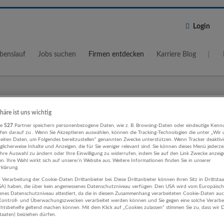
Login
benslauf
Jobs suchen
Firmen entdecken
Karriere Blog
Wo?
Umkreis
phäre ist uns wichtig
re
527
Partner speichern personenbezogene Daten, wie z. B. Browsing-Daten oder eindeutige Kenn
5 km
ifen darauf zu . Wenn Sie Akzeptieren auswählen, können die Tracking-Technologien die unter „Wir
beiten Daten, um Folgendes bereitzustellen“ genannten Zwecke unterstützen. Wenn Tracker deaktivie
licherweise Inhalte und Anzeigen, die für Sie weniger relevant sind. Sie können dieses Menü jederze
Ihre Auswahl zu ändern oder Ihre Einwilligung zu widerrufen, indem Sie auf den Link Zwecke anzei
en. Ihre Wahl wirkt sich auf unsere/n Website aus. Weitere Informationen finden Sie in unserer
klärung.
 Verarbeitung der Cookie-Daten Drittanbieter bei. Diese Drittanbieter können ihren Sitz in Drittsta
smus, Hotel, Gastronomie Herstellun
USA) haben, die über kein angemessenes Datenschutzniveau verfügen. Den USA wird vom Europäisc
enes Datenschutzniveau attestiert, da die in diesem Zusammenhang verarbeiteten Cookie-Daten au
ontroll- und Überwachungszwecken verarbeitet werden können und Sie gegen eine solche Verarbe
Unternehmen
tsbehelfe geltend machen können. Mit dem Klick auf „Cookies zulassen“ stimmen Sie zu, dass wir D
staaten) beiziehen dürfen.