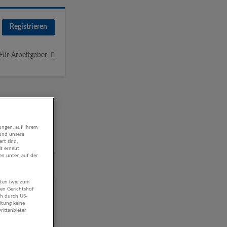
Registrieren
Für Arbeitgeber
ungen, auf Ihrem
 und unsere
rt sind,
it erneut
gen unten auf der
aten (wie zum
g von
hen Gerichtshof
ch durch US-
itung keine
rittanbieter