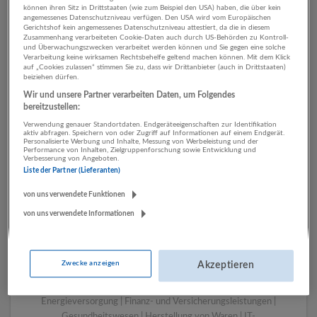
können ihren Sitz in Drittstaaten (wie zum Beispiel den USA) haben, die über kein
angemessenes Datenschutzniveau verfügen. Den USA wird vom Europäischen
Gerichtshof kein angemessenes Datenschutzniveau attestiert, da die in diesem
Zusammenhang verarbeiteten Cookie-Daten auch durch US-Behörden zu Kontroll-
1 Tourismus, Hotel,
und Überwachungszwecken verarbeitet werden können und Sie gegen eine solche
Verarbeitung keine wirksamen Rechtsbehelfe geltend machen können. Mit dem Klick
Gastronomie Finanz- und
auf „Cookies zulassen“ stimmen Sie zu, dass wir Drittanbieter (auch in Drittstaaten)
beiziehen dürfen.
Versicherungsleistungen
Wir und unsere Partner verarbeiten Daten, um Folgendes
Unternehmen
bereitzustellen:
Verwendung genauer Standortdaten. Endgeräteeigenschaften zur Identifikation
aktiv abfragen. Speichern von oder Zugriff auf Informationen auf einem Endgerät.
Personalisierte Werbung und Inhalte, Messung von Werbeleistung und der
Performance von Inhalten, Zielgruppenforschung sowie Entwicklung und
Verbesserung von Angeboten.
Liste der Partner (Lieferanten)
von uns verwendete Funktionen
von uns verwendete Informationen
LUGSTEIN CONSULTING
Zwecke anzeigen
Akzeptieren
Bergheim bei Salzburg
Bau | Beherbergung und Gastronomie | Einzelhandel |
Energieversorgung | Finanz- und Versicherungsleistungen |
Gesundheitswesen | Herstellung von Waren | IT-