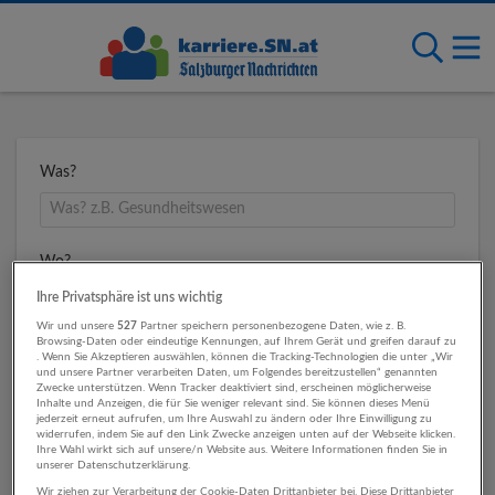
Was?
Wo?
Ihre Privatsphäre ist uns wichtig
Wir und unsere
527
Partner speichern personenbezogene Daten, wie z. B.
Browsing-Daten oder eindeutige Kennungen, auf Ihrem Gerät und greifen darauf zu
Umkreis
. Wenn Sie Akzeptieren auswählen, können die Tracking-Technologien die unter „Wir
und unsere Partner verarbeiten Daten, um Folgendes bereitzustellen“ genannten
Zwecke unterstützen. Wenn Tracker deaktiviert sind, erscheinen möglicherweise
Inhalte und Anzeigen, die für Sie weniger relevant sind. Sie können dieses Menü
jederzeit erneut aufrufen, um Ihre Auswahl zu ändern oder Ihre Einwilligung zu
widerrufen, indem Sie auf den Link Zwecke anzeigen unten auf der Webseite klicken.
Ihre Wahl wirkt sich auf unsere/n Website aus. Weitere Informationen finden Sie in
unserer Datenschutzerklärung.
Wir ziehen zur Verarbeitung der Cookie-Daten Drittanbieter bei. Diese Drittanbieter