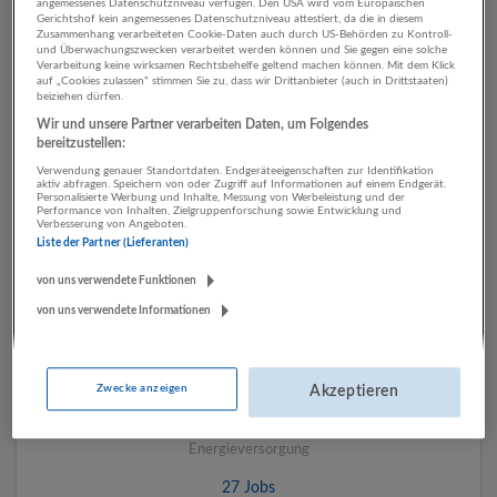
angemessenes Datenschutzniveau verfügen. Den USA wird vom Europäischen
Gerichtshof kein angemessenes Datenschutzniveau attestiert, da die in diesem
Zusammenhang verarbeiteten Cookie-Daten auch durch US-Behörden zu Kontroll-
und Überwachungszwecken verarbeitet werden können und Sie gegen eine solche
1 Tourismus, Hotel,
Verarbeitung keine wirksamen Rechtsbehelfe geltend machen können. Mit dem Klick
auf „Cookies zulassen“ stimmen Sie zu, dass wir Drittanbieter (auch in Drittstaaten)
Gastronomie
beiziehen dürfen.
Wir und unsere Partner verarbeiten Daten, um Folgendes
Energieversorgung
bereitzustellen:
Unternehmen
Verwendung genauer Standortdaten. Endgeräteeigenschaften zur Identifikation
aktiv abfragen. Speichern von oder Zugriff auf Informationen auf einem Endgerät.
Personalisierte Werbung und Inhalte, Messung von Werbeleistung und der
Performance von Inhalten, Zielgruppenforschung sowie Entwicklung und
Verbesserung von Angeboten.
Liste der Partner (Lieferanten)
von uns verwendete Funktionen
von uns verwendete Informationen
Zwecke anzeigen
Akzeptieren
Salzburg AG für Energie, Verkehr und Telekommunikation
Salzburg
Energieversorgung
27 Jobs