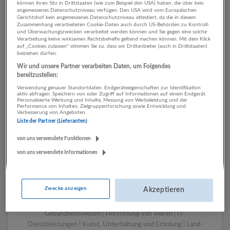
können ihren Sitz in Drittstaaten (wie zum Beispiel den USA) haben, die über kein
angemessenes Datenschutzniveau verfügen. Den USA wird vom Europäischen
Gerichtshof kein angemessenes Datenschutzniveau attestiert, da die in diesem
Zusammenhang verarbeiteten Cookie-Daten auch durch US-Behörden zu Kontroll-
1 Tourismus, Hotel,
und Überwachungszwecken verarbeitet werden können und Sie gegen eine solche
Verarbeitung keine wirksamen Rechtsbehelfe geltend machen können. Mit dem Klick
Gastronomie Einzelhandel
auf „Cookies zulassen“ stimmen Sie zu, dass wir Drittanbieter (auch in Drittstaaten)
beiziehen dürfen.
Unternehmen
Wir und unsere Partner verarbeiten Daten, um Folgendes
bereitzustellen:
Verwendung genauer Standortdaten. Endgeräteeigenschaften zur Identifikation
aktiv abfragen. Speichern von oder Zugriff auf Informationen auf einem Endgerät.
Personalisierte Werbung und Inhalte, Messung von Werbeleistung und der
Performance von Inhalten, Zielgruppenforschung sowie Entwicklung und
Verbesserung von Angeboten.
Liste der Partner (Lieferanten)
von uns verwendete Funktionen
von uns verwendete Informationen
LUGSTEIN CONSULTING
Bergheim bei Salzburg
Zwecke anzeigen
Akzeptieren
Bau | Beherbergung und Gastronomie | Einzelhandel |
Energieversorgung | Finanz- und Versicherungsleistungen |
Gesundheitswesen | Herstellung von Waren | IT-
Dienstleistungen | Kunst, Unterhaltung und Erholung | Land-