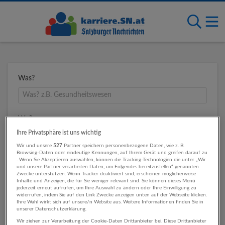
Was?
Wo?
Ihre Privatsphäre ist uns wichtig
Wir und unsere
527
Partner speichern personenbezogene Daten, wie z. B.
Browsing-Daten oder eindeutige Kennungen, auf Ihrem Gerät und greifen darauf zu
Umkreis
. Wenn Sie Akzeptieren auswählen, können die Tracking-Technologien die unter „Wir
und unsere Partner verarbeiten Daten, um Folgendes bereitzustellen“ genannten
Zwecke unterstützen. Wenn Tracker deaktiviert sind, erscheinen möglicherweise
Inhalte und Anzeigen, die für Sie weniger relevant sind. Sie können dieses Menü
jederzeit erneut aufrufen, um Ihre Auswahl zu ändern oder Ihre Einwilligung zu
widerrufen, indem Sie auf den Link Zwecke anzeigen unten auf der Webseite klicken.
Ihre Wahl wirkt sich auf unsere/n Website aus. Weitere Informationen finden Sie in
unserer Datenschutzerklärung.
Wir ziehen zur Verarbeitung der Cookie-Daten Drittanbieter bei. Diese Drittanbieter