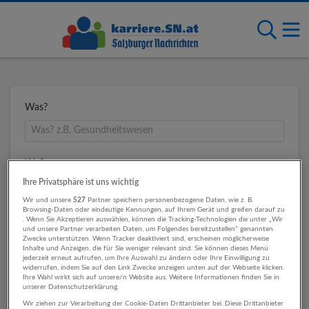
Was?
Wo?
Ihre Privatsphäre ist uns wichtig
Wir und unsere
527
Partner speichern personenbezogene Daten, wie z. B.
Browsing-Daten oder eindeutige Kennungen, auf Ihrem Gerät und greifen darauf zu
Umkreis
. Wenn Sie Akzeptieren auswählen, können die Tracking-Technologien die unter „Wir
und unsere Partner verarbeiten Daten, um Folgendes bereitzustellen“ genannten
Zwecke unterstützen. Wenn Tracker deaktiviert sind, erscheinen möglicherweise
Inhalte und Anzeigen, die für Sie weniger relevant sind. Sie können dieses Menü
jederzeit erneut aufrufen, um Ihre Auswahl zu ändern oder Ihre Einwilligung zu
widerrufen, indem Sie auf den Link Zwecke anzeigen unten auf der Webseite klicken.
Ihre Wahl wirkt sich auf unsere/n Website aus. Weitere Informationen finden Sie in
unserer Datenschutzerklärung.
Wir ziehen zur Verarbeitung der Cookie-Daten Drittanbieter bei. Diese Drittanbieter