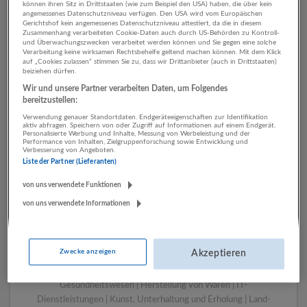
können ihren Sitz in Drittstaaten (wie zum Beispiel den USA) haben, die über kein
angemessenes Datenschutzniveau verfügen. Den USA wird vom Europäischen
Gerichtshof kein angemessenes Datenschutzniveau attestiert, da die in diesem
Zusammenhang verarbeiteten Cookie-Daten auch durch US-Behörden zu Kontroll-
1 Technik, Ingenieurwesen
und Überwachungszwecken verarbeitet werden können und Sie gegen eine solche
Verarbeitung keine wirksamen Rechtsbehelfe geltend machen können. Mit dem Klick
Werbung und Marktforschung
auf „Cookies zulassen“ stimmen Sie zu, dass wir Drittanbieter (auch in Drittstaaten)
beiziehen dürfen.
Unternehmen
Wir und unsere Partner verarbeiten Daten, um Folgendes
bereitzustellen:
Verwendung genauer Standortdaten. Endgeräteeigenschaften zur Identifikation
aktiv abfragen. Speichern von oder Zugriff auf Informationen auf einem Endgerät.
Personalisierte Werbung und Inhalte, Messung von Werbeleistung und der
Performance von Inhalten, Zielgruppenforschung sowie Entwicklung und
Verbesserung von Angeboten.
Liste der Partner (Lieferanten)
von uns verwendete Funktionen
von uns verwendete Informationen
LUGSTEIN CONSULTING
Bergheim bei Salzburg
Zwecke anzeigen
Akzeptieren
Bau | Beherbergung und Gastronomie | Einzelhandel |
Energieversorgung | Finanz- und Versicherungsleistungen |
Gesundheitswesen | Herstellung von Waren | IT-
Dienstleistungen | Kunst, Unterhaltung und Erholung | Land-