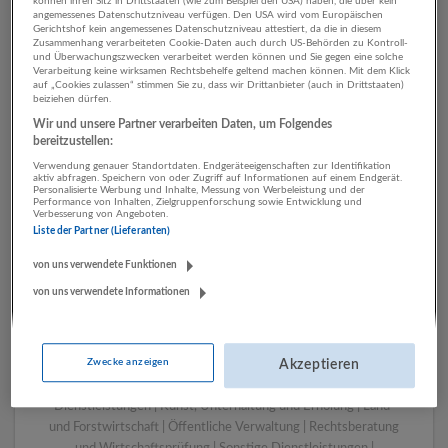
können ihren Sitz in Drittstaaten (wie zum Beispiel den USA) haben, die über kein
angemessenes Datenschutzniveau verfügen. Den USA wird vom Europäischen
Gerichtshof kein angemessenes Datenschutzniveau attestiert, da die in diesem
Zusammenhang verarbeiteten Cookie-Daten auch durch US-Behörden zu Kontroll-
1 Technik, Ingenieurwesen
und Überwachungszwecken verarbeitet werden können und Sie gegen eine solche
Verarbeitung keine wirksamen Rechtsbehelfe geltend machen können. Mit dem Klick
Verlagswesen Unternehmen
auf „Cookies zulassen“ stimmen Sie zu, dass wir Drittanbieter (auch in Drittstaaten)
beiziehen dürfen.
Wir und unsere Partner verarbeiten Daten, um Folgendes
bereitzustellen:
Verwendung genauer Standortdaten. Endgeräteeigenschaften zur Identifikation
aktiv abfragen. Speichern von oder Zugriff auf Informationen auf einem Endgerät.
Personalisierte Werbung und Inhalte, Messung von Werbeleistung und der
Performance von Inhalten, Zielgruppenforschung sowie Entwicklung und
Verbesserung von Angeboten.
Liste der Partner (Lieferanten)
von uns verwendete Funktionen
von uns verwendete Informationen
LUGSTEIN CONSULTING
Bergheim bei Salzburg
Bau | Beherbergung und Gastronomie | Einzelhandel |
Zwecke anzeigen
Energieversorgung | Finanz- und Versicherungsleistungen |
Akzeptieren
Gesundheitswesen | Herstellung von Waren | IT-
Dienstleistungen | Kunst, Unterhaltung und Erholung | Land-
und Forstwirtschaft | Öffentliche Verwaltung | Rechtsberatung