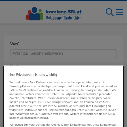
Was?
Wo?
Ihre Privatsphäre ist uns wichtig
Wir und unsere
525
Partner speichern personenbezogene Daten, wie z. B.
Browsing-Daten oder eindeutige Kennungen, auf Ihrem Gerät und greifen darauf zu
Umkreis
. Wenn Sie Akzeptieren auswählen, können die Tracking-Technologien die unter „Wir
und unsere Partner verarbeiten Daten, um Folgendes bereitzustellen“ genannten
Zwecke unterstützen. Wenn Tracker deaktiviert sind, erscheinen möglicherweise
Inhalte und Anzeigen, die für Sie weniger relevant sind. Sie können dieses Menü
jederzeit erneut aufrufen, um Ihre Auswahl zu ändern oder Ihre Einwilligung zu
widerrufen, indem Sie auf den Link Zwecke anzeigen unten auf der Webseite klicken.
Ihre Wahl wirkt sich auf unsere/n Website aus. Weitere Informationen finden Sie in
unserer Datenschutzerklärung.
Wir ziehen zur Verarbeitung der Cookie-Daten Drittanbieter bei. Diese Drittanbieter