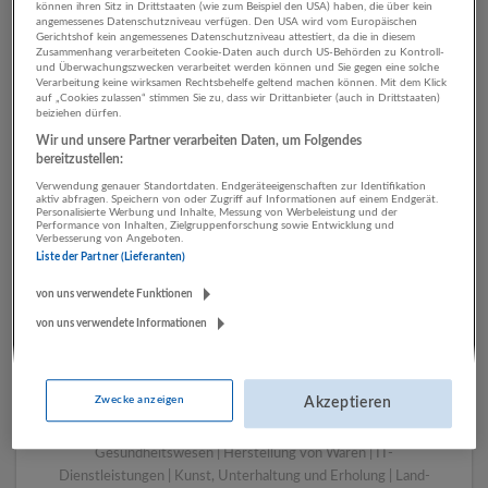
können ihren Sitz in Drittstaaten (wie zum Beispiel den USA) haben, die über kein
angemessenes Datenschutzniveau verfügen. Den USA wird vom Europäischen
Gerichtshof kein angemessenes Datenschutzniveau attestiert, da die in diesem
Zusammenhang verarbeiteten Cookie-Daten auch durch US-Behörden zu Kontroll-
1 Technik, Ingenieurwesen
und Überwachungszwecken verarbeitet werden können und Sie gegen eine solche
Verarbeitung keine wirksamen Rechtsbehelfe geltend machen können. Mit dem Klick
Sonstige Dienstleistungen
auf „Cookies zulassen“ stimmen Sie zu, dass wir Drittanbieter (auch in Drittstaaten)
beiziehen dürfen.
Unternehmen
Wir und unsere Partner verarbeiten Daten, um Folgendes
bereitzustellen:
Verwendung genauer Standortdaten. Endgeräteeigenschaften zur Identifikation
aktiv abfragen. Speichern von oder Zugriff auf Informationen auf einem Endgerät.
Personalisierte Werbung und Inhalte, Messung von Werbeleistung und der
Performance von Inhalten, Zielgruppenforschung sowie Entwicklung und
Verbesserung von Angeboten.
Liste der Partner (Lieferanten)
von uns verwendete Funktionen
von uns verwendete Informationen
LUGSTEIN CONSULTING
Bergheim bei Salzburg
Zwecke anzeigen
Akzeptieren
Bau | Beherbergung und Gastronomie | Einzelhandel |
Energieversorgung | Finanz- und Versicherungsleistungen |
Gesundheitswesen | Herstellung von Waren | IT-
Dienstleistungen | Kunst, Unterhaltung und Erholung | Land-