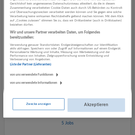
Gerichtshof kein angemessenes Datenschutzniveau attestiert, da die in diesem
Zusammenhang verarbeiteten Cookie-Daten auch durch US-Behörden zu Kontroll-
und Überwachungszwecken verarbeitet werden können und Sie gegen eine solche
1 Technik, Ingenieurwesen
Verarbeitung keine wirksamen Rechtsbehelfe geltend machen können. Mit dem Klick
auf „Cookies zulassen“ stimmen Sie zu, dass wir Drittanbieter (auch in Drittstaaten)
beiziehen dürfen.
Medien / Kommunikation
Wir und unsere Partner verarbeiten Daten, um Folgendes
Unternehmen
bereitzustellen:
Verwendung genauer Standortdaten. Endgeräteeigenschaften zur Identifikation
aktiv abfragen. Speichern von oder Zugriff auf Informationen auf einem Endgerät.
Personalisierte Werbung und Inhalte, Messung von Werbeleistung und der
Performance von Inhalten, Zielgruppenforschung sowie Entwicklung und
Verbesserung von Angeboten.
Liste der Partner (Lieferanten)
von uns verwendete Funktionen
von uns verwendete Informationen
Hagleitner Hygiene International GmbH
Zwecke anzeigen
Akzeptieren
Zell am See, Salzburg, Österreich
Gesundheitswesen | Herstellung von Waren
5 Jobs