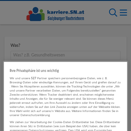
Was?
Wo?
Ihre Privatsphäre ist uns wichtig
Wir und unsere
527
Partner speichern personenbezogene Daten, wie z. B.
Browsing-Daten oder eindeutige Kennungen, auf Ihrem Gerät und greifen darauf zu
. Wenn Sie Akzeptieren auswählen, können die Tracking-Technologien die unter „Wir
und unsere Partner verarbeiten Daten, um Folgendes bereitzustellen“ genannten
Umkreis
Zwecke unterstützen. Wenn Tracker deaktiviert sind, erscheinen möglicherweise
Inhalte und Anzeigen, die für Sie weniger relevant sind. Sie können dieses Menü
jederzeit erneut aufrufen, um Ihre Auswahl zu ändern oder Ihre Einwilligung zu
widerrufen, indem Sie auf den Link Zwecke anzeigen unten auf der Webseite klicken.
Ihre Wahl wirkt sich auf unsere/n Website aus. Weitere Informationen finden Sie in
unserer Datenschutzerklärung.
Wir ziehen zur Verarbeitung der Cookie-Daten Drittanbieter bei. Diese Drittanbieter
können ihren Sitz in Drittstaaten (wie zum Beispiel den USA) haben, die über kein
angemessenes Datenschutzniveau verfügen. Den USA wird vom Europäischen