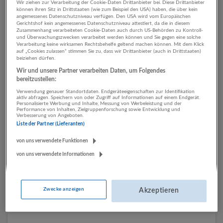
Wir ziehen zur Verarbeitung der Cookie-Daten Drittanbieter bei. Diese Drittanbieter
können ihren Sitz in Drittstaaten (wie zum Beispiel den USA) haben, die über kein
angemessenes Datenschutzniveau verfügen. Den USA wird vom Europäischen
Gerichtshof kein angemessenes Datenschutzniveau attestiert, da die in diesem
2 Technik, Ingenieurwesen
Zusammenhang verarbeiteten Cookie-Daten auch durch US-Behörden zu Kontroll-
und Überwachungszwecken verarbeitet werden können und Sie gegen eine solche
Kunst, Unterhaltung und
Verarbeitung keine wirksamen Rechtsbehelfe geltend machen können. Mit dem Klick
auf „Cookies zulassen“ stimmen Sie zu, dass wir Drittanbieter (auch in Drittstaaten)
Erholung Unternehmen
beiziehen dürfen.
Wir und unsere Partner verarbeiten Daten, um Folgendes
bereitzustellen:
Verwendung genauer Standortdaten. Endgeräteeigenschaften zur Identifikation
aktiv abfragen. Speichern von oder Zugriff auf Informationen auf einem Endgerät.
Personalisierte Werbung und Inhalte, Messung von Werbeleistung und der
Performance von Inhalten, Zielgruppenforschung sowie Entwicklung und
Verbesserung von Angeboten.
Liste der Partner (Lieferanten)
von uns verwendete Funktionen
von uns verwendete Informationen
Bayer. Staatsbad Bad Reichenhall/Bayer. Gmain GmbH
Bad Reichenhall
,
Deutschland
Sonstige Dienstleistungen | Kunst, Unterhaltung und Erholung
Zwecke anzeigen
Akzeptieren