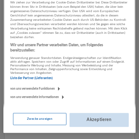
Wir ziehen zur Verarbeitung der Cookie-Daten Drittanbieter bei. Diese Drittanbieter
können ihren Sitz in Drittstaaten (wie zum Beispiel den USA) haben, die über kein
angemessenes Datenschutzniveau verfügen. Den USA wird vom Europäischen
Gerichtshof kein angemessenes Datenschutzniveau attestiert, da die in diesem
2 Technik, Ingenieurwesen
Zusammenhang verarbeiteten Cookie-Daten auch durch US-Behörden zu Kontroll-
und Überwachungszwecken verarbeitet werden können und Sie gegen eine solche
Herstellung von Waren
Verarbeitung keine wirksamen Rechtsbehelfe geltend machen können. Mit dem Klick
auf „Cookies zulassen“ stimmen Sie zu, dass wir Drittanbieter (auch in Drittstaaten)
Unternehmen
beiziehen dürfen.
Wir und unsere Partner verarbeiten Daten, um Folgendes
bereitzustellen:
Verwendung genauer Standortdaten. Endgeräteeigenschaften zur Identifikation
aktiv abfragen. Speichern von oder Zugriff auf Informationen auf einem Endgerät.
Personalisierte Werbung und Inhalte, Messung von Werbeleistung und der
Performance von Inhalten, Zielgruppenforschung sowie Entwicklung und
Verbesserung von Angeboten.
Liste der Partner (Lieferanten)
von uns verwendete Funktionen
von uns verwendete Informationen
binderholz Gruppe
Fügen
Bau | Herstellung von Waren | Land- und Forstwirtschaft
Zwecke anzeigen
Akzeptieren
22 Jobs