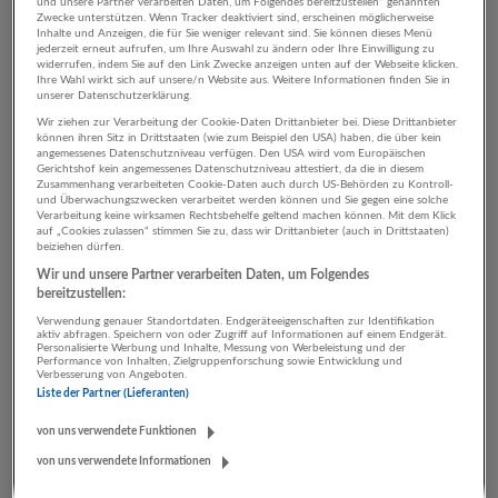
und unsere Partner verarbeiten Daten, um Folgendes bereitzustellen“ genannten
Zwecke unterstützen. Wenn Tracker deaktiviert sind, erscheinen möglicherweise
Inhalte und Anzeigen, die für Sie weniger relevant sind. Sie können dieses Menü
jederzeit erneut aufrufen, um Ihre Auswahl zu ändern oder Ihre Einwilligung zu
4 Technik, Ingenieurwesen
widerrufen, indem Sie auf den Link Zwecke anzeigen unten auf der Webseite klicken.
Ihre Wahl wirkt sich auf unsere/n Website aus. Weitere Informationen finden Sie in
Bau Unternehmen
unserer Datenschutzerklärung.
Wir ziehen zur Verarbeitung der Cookie-Daten Drittanbieter bei. Diese Drittanbieter
können ihren Sitz in Drittstaaten (wie zum Beispiel den USA) haben, die über kein
angemessenes Datenschutzniveau verfügen. Den USA wird vom Europäischen
Gerichtshof kein angemessenes Datenschutzniveau attestiert, da die in diesem
Zusammenhang verarbeiteten Cookie-Daten auch durch US-Behörden zu Kontroll-
und Überwachungszwecken verarbeitet werden können und Sie gegen eine solche
Verarbeitung keine wirksamen Rechtsbehelfe geltend machen können. Mit dem Klick
auf „Cookies zulassen“ stimmen Sie zu, dass wir Drittanbieter (auch in Drittstaaten)
beiziehen dürfen.
Wir und unsere Partner verarbeiten Daten, um Folgendes
bereitzustellen:
Verwendung genauer Standortdaten. Endgeräteeigenschaften zur Identifikation
Bau | Holz | Immobilien Hillebrand
aktiv abfragen. Speichern von oder Zugriff auf Informationen auf einem Endgerät.
Personalisierte Werbung und Inhalte, Messung von Werbeleistung und der
Wals-Siezenheim
Performance von Inhalten, Zielgruppenforschung sowie Entwicklung und
Verbesserung von Angeboten.
Bau
Liste der Partner (Lieferanten)
13 Jobs
von uns verwendete Funktionen
von uns verwendete Informationen