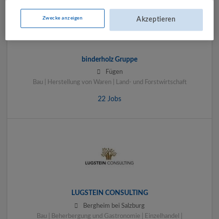
Zwecke anzeigen
Akzeptieren
binderholz Gruppe
Fügen
Bau | Herstellung von Waren | Land- und Forstwirtschaft
22 Jobs
LUGSTEIN CONSULTING
Bergheim bei Salzburg
Bau | Beherbergung und Gastronomie | Einzelhandel |