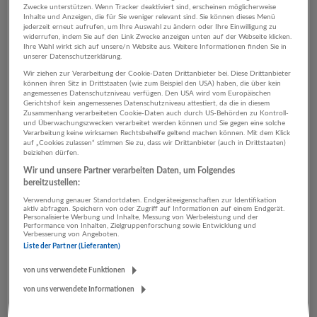
Zwecke unterstützen. Wenn Tracker deaktiviert sind, erscheinen möglicherweise
Inhalte und Anzeigen, die für Sie weniger relevant sind. Sie können dieses Menü
jederzeit erneut aufrufen, um Ihre Auswahl zu ändern oder Ihre Einwilligung zu
widerrufen, indem Sie auf den Link Zwecke anzeigen unten auf der Webseite klicken.
4 Sozialwesen Psychologie /
Ihre Wahl wirkt sich auf unsere/n Website aus. Weitere Informationen finden Sie in
unserer Datenschutzerklärung.
Philosophie Unternehmen
Wir ziehen zur Verarbeitung der Cookie-Daten Drittanbieter bei. Diese Drittanbieter
können ihren Sitz in Drittstaaten (wie zum Beispiel den USA) haben, die über kein
angemessenes Datenschutzniveau verfügen. Den USA wird vom Europäischen
Gerichtshof kein angemessenes Datenschutzniveau attestiert, da die in diesem
Zusammenhang verarbeiteten Cookie-Daten auch durch US-Behörden zu Kontroll-
und Überwachungszwecken verarbeitet werden können und Sie gegen eine solche
Verarbeitung keine wirksamen Rechtsbehelfe geltend machen können. Mit dem Klick
auf „Cookies zulassen“ stimmen Sie zu, dass wir Drittanbieter (auch in Drittstaaten)
beiziehen dürfen.
Wir und unsere Partner verarbeiten Daten, um Folgendes
bereitzustellen:
Verwendung genauer Standortdaten. Endgeräteeigenschaften zur Identifikation
Lebenshilfe Salzburg gGmbH
aktiv abfragen. Speichern von oder Zugriff auf Informationen auf einem Endgerät.
Personalisierte Werbung und Inhalte, Messung von Werbeleistung und der
Performance von Inhalten, Zielgruppenforschung sowie Entwicklung und
Salzburg
Verbesserung von Angeboten.
Sozialwesen
Liste der Partner (Lieferanten)
27 Jobs
von uns verwendete Funktionen
von uns verwendete Informationen