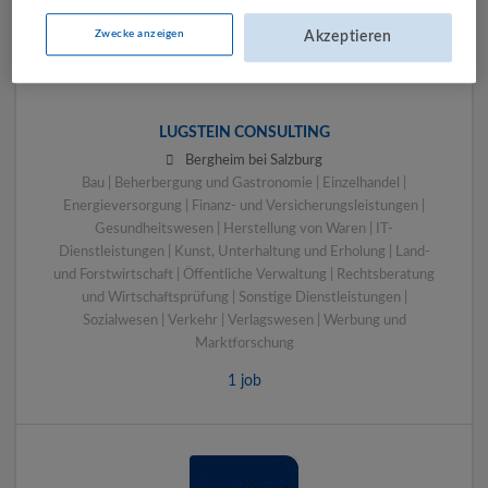
Zwecke anzeigen
Akzeptieren
LUGSTEIN CONSULTING
Bergheim bei Salzburg
Bau | Beherbergung und Gastronomie | Einzelhandel |
Energieversorgung | Finanz- und Versicherungsleistungen |
Gesundheitswesen | Herstellung von Waren | IT-
Dienstleistungen | Kunst, Unterhaltung und Erholung | Land-
und Forstwirtschaft | Öffentliche Verwaltung | Rechtsberatung
und Wirtschaftsprüfung | Sonstige Dienstleistungen |
Sozialwesen | Verkehr | Verlagswesen | Werbung und
Marktforschung
1 job