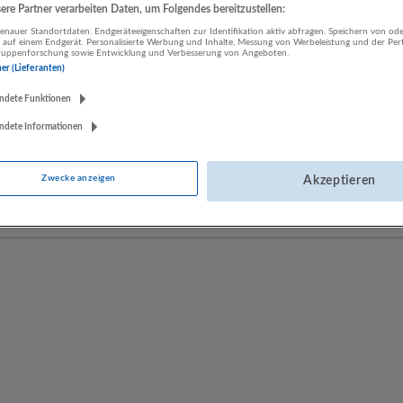
re Partner verarbeiten Daten, um Folgendes bereitzustellen:
nauer Standortdaten. Endgeräteeigenschaften zur Identifikation aktiv abfragen. Speichern von ode
 auf einem Endgerät. Personalisierte Werbung und Inhalte, Messung von Werbeleistung und der Pe
LUGSTEIN CONSULTING
lgruppenforschung sowie Entwicklung und Verbesserung von Angeboten.
Bergheim bei Salzburg
ner (Lieferanten)
Bau | Beherbergung und Gastronomie | Einzelhandel |
ndete Funktionen
Energieversorgung | Finanz- und Versicherungsleistungen |
Gesundheitswesen | Herstellung von Waren | IT-Dienstleistungen |
ndete Informationen
Kunst, Unterhaltung und Erholung | Land- und Forstwirtschaft |
Öffentliche Verwaltung | Rechtsberatung und Wirtschaftsprüfung |
Zwecke anzeigen
Akzeptieren
Sonstige Dienstleistungen | Sozialwesen | Verkehr | Verlagswesen |
Werbung und Marktforschung