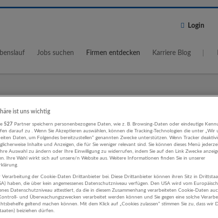
Login
benslauf
Jobs suchen
Firmen entdecken
Karriere Blog
Wo?
Umkreis
phäre ist uns wichtig
re
527
Partner speichern personenbezogene Daten, wie z. B. Browsing-Daten oder eindeutige Kenn
5 km
ifen darauf zu . Wenn Sie Akzeptieren auswählen, können die Tracking-Technologien die unter „Wir
beiten Daten, um Folgendes bereitzustellen“ genannten Zwecke unterstützen. Wenn Tracker deaktivie
licherweise Inhalte und Anzeigen, die für Sie weniger relevant sind. Sie können dieses Menü jederze
Ihre Auswahl zu ändern oder Ihre Einwilligung zu widerrufen, indem Sie auf den Link Zwecke anzei
en. Ihre Wahl wirkt sich auf unsere/n Website aus. Weitere Informationen finden Sie in unserer
klärung.
 Verarbeitung der Cookie-Daten Drittanbieter bei. Diese Drittanbieter können ihren Sitz in Drittsta
ige Berufe Werbung und Marktforsc
USA) haben, die über kein angemessenes Datenschutzniveau verfügen. Den USA wird vom Europäisc
enes Datenschutzniveau attestiert, da die in diesem Zusammenhang verarbeiteten Cookie-Daten au
ehmen
ontroll- und Überwachungszwecken verarbeitet werden können und Sie gegen eine solche Verarbe
tsbehelfe geltend machen können. Mit dem Klick auf „Cookies zulassen“ stimmen Sie zu, dass wir D
staaten) beiziehen dürfen.