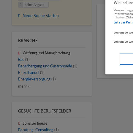
Wir und unse
keine Angabe
Verwendung ge
Informationen
Neue Suche starten
Inhalten, Zie
Liste der Part
von uns verwe
BRANCHE
von uns verwe
Werbung und Marktforschung
Bau
(1)
Beherbergung und Gastronomie
(1)
Einzelhandel
(1)
Energieversorgung
(1)
mehr »
GESUCHTE BERUFSFELDER
Sonstige Berufe
Beratung, Consulting
(1)