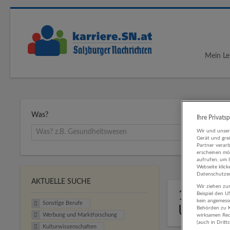
Mein Le
Was?
Ihre Privats
Wir und unse
Gerät und gre
Partner verar
erscheinen mög
aufrufen, um 
Webseite klick
Datenschutzer
AKTUELLE SUCHE
Wir ziehen zur
1 Sonst
Beispiel den 
kein angemess
Sonstige Berufe
Untern
Behörden zu K
Werbung und Marktforschung
wirksamen Rech
(auch in Dritt
Kulturwissenschaften