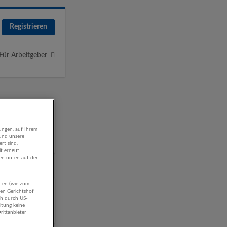
Registrieren
Für Arbeitgeber
ungen, auf Ihrem
 und unsere
rt sind,
it erneut
gen unten auf der
aten (wie zum
hung
hen Gerichtshof
ch durch US-
itung keine
rittanbieter