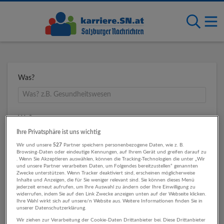
Was?
Wo?
Ihre Privatsphäre ist uns wichtig
Wir und unsere
527
Partner speichern personenbezogene Daten, wie z. B.
Browsing-Daten oder eindeutige Kennungen, auf Ihrem Gerät und greifen darauf zu
Umkreis
. Wenn Sie Akzeptieren auswählen, können die Tracking-Technologien die unter „Wir
und unsere Partner verarbeiten Daten, um Folgendes bereitzustellen“ genannten
Zwecke unterstützen. Wenn Tracker deaktiviert sind, erscheinen möglicherweise
Inhalte und Anzeigen, die für Sie weniger relevant sind. Sie können dieses Menü
jederzeit erneut aufrufen, um Ihre Auswahl zu ändern oder Ihre Einwilligung zu
widerrufen, indem Sie auf den Link Zwecke anzeigen unten auf der Webseite klicken.
Ihre Wahl wirkt sich auf unsere/n Website aus. Weitere Informationen finden Sie in
unserer Datenschutzerklärung.
Wir ziehen zur Verarbeitung der Cookie-Daten Drittanbieter bei. Diese Drittanbieter