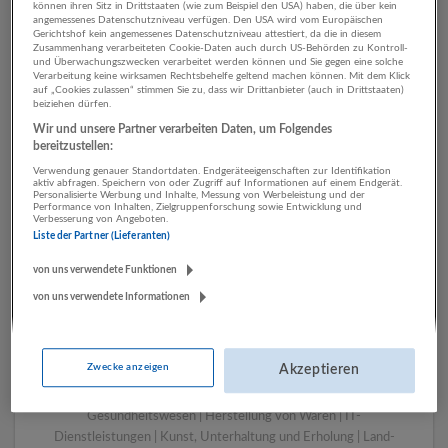
können ihren Sitz in Drittstaaten (wie zum Beispiel den USA) haben, die über kein
angemessenes Datenschutzniveau verfügen. Den USA wird vom Europäischen
Gerichtshof kein angemessenes Datenschutzniveau attestiert, da die in diesem
Zusammenhang verarbeiteten Cookie-Daten auch durch US-Behörden zu Kontroll-
1 Sonstige Berufe Sonstige
und Überwachungszwecken verarbeitet werden können und Sie gegen eine solche
Verarbeitung keine wirksamen Rechtsbehelfe geltend machen können. Mit dem Klick
Dienstleistungen
auf „Cookies zulassen“ stimmen Sie zu, dass wir Drittanbieter (auch in Drittstaaten)
beiziehen dürfen.
Unternehmen
Wir und unsere Partner verarbeiten Daten, um Folgendes
bereitzustellen:
Verwendung genauer Standortdaten. Endgeräteeigenschaften zur Identifikation
aktiv abfragen. Speichern von oder Zugriff auf Informationen auf einem Endgerät.
Personalisierte Werbung und Inhalte, Messung von Werbeleistung und der
Performance von Inhalten, Zielgruppenforschung sowie Entwicklung und
Verbesserung von Angeboten.
Liste der Partner (Lieferanten)
von uns verwendete Funktionen
von uns verwendete Informationen
LUGSTEIN CONSULTING
Bergheim bei Salzburg
Zwecke anzeigen
Akzeptieren
Bau | Beherbergung und Gastronomie | Einzelhandel |
Energieversorgung | Finanz- und Versicherungsleistungen |
Gesundheitswesen | Herstellung von Waren | IT-
Dienstleistungen | Kunst, Unterhaltung und Erholung | Land-