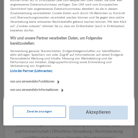
können ihren Sitz in Drittstaaten (wie zum Beispiel den USA) haben, die über kein
angemessenes Datenschutzniveau verfügen. Den USA wird vom Europäischen
Gerichtshof kein angemessenes Datenschutzniveau attestiert, da die in diesem
Zusammenhang verarbeiteten Cookie-Daten auch durch US-Behörden zu Kontroll-
1 Sonstige Berufe Herstellung
und Überwachungszwecken verarbeitet werden können und Sie gegen eine solche
Verarbeitung keine wirksamen Rechtsbehelfe geltend machen können. Mit dem Klick
von Waren Unternehmen
auf „Cookies zulassen“ stimmen Sie zu, dass wir Drittanbieter (auch in Drittstaaten)
beiziehen dürfen.
Wir und unsere Partner verarbeiten Daten, um Folgendes
bereitzustellen:
Verwendung genauer Standortdaten. Endgeräteeigenschaften zur Identifikation
aktiv abfragen. Speichern von oder Zugriff auf Informationen auf einem Endgerät.
Personalisierte Werbung und Inhalte, Messung von Werbeleistung und der
Performance von Inhalten, Zielgruppenforschung sowie Entwicklung und
Verbesserung von Angeboten.
Liste der Partner (Lieferanten)
von uns verwendete Funktionen
von uns verwendete Informationen
LUGSTEIN CONSULTING
Bergheim bei Salzburg
Bau | Beherbergung und Gastronomie | Einzelhandel |
Zwecke anzeigen
Energieversorgung | Finanz- und Versicherungsleistungen |
Akzeptieren
Gesundheitswesen | Herstellung von Waren | IT-
Dienstleistungen | Kunst, Unterhaltung und Erholung | Land-
und Forstwirtschaft | Öffentliche Verwaltung | Rechtsberatung