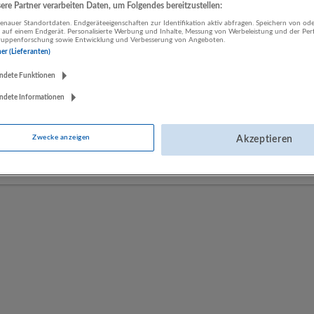
re Partner verarbeiten Daten, um Folgendes bereitzustellen:
nauer Standortdaten. Endgeräteeigenschaften zur Identifikation aktiv abfragen. Speichern von ode
 auf einem Endgerät. Personalisierte Werbung und Inhalte, Messung von Werbeleistung und der Pe
LUGSTEIN CONSULTING
lgruppenforschung sowie Entwicklung und Verbesserung von Angeboten.
ner (Lieferanten)
Bergheim bei Salzburg
Bau | Beherbergung und Gastronomie | Einzelhandel |
ndete Funktionen
Energieversorgung | Finanz- und Versicherungsleistungen |
ndete Informationen
Gesundheitswesen | Herstellung von Waren | IT-Dienstleistungen |
Kunst, Unterhaltung und Erholung | Land- und Forstwirtschaft |
Öffentliche Verwaltung | Rechtsberatung und Wirtschaftsprüfung |
Zwecke anzeigen
Akzeptieren
Sonstige Dienstleistungen | Sozialwesen | Verkehr | Verlagswesen |
Werbung und Marktforschung