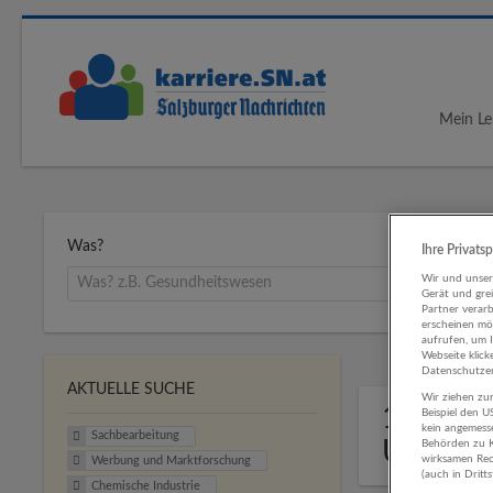
Mein Le
Was?
Ihre Privats
Wir und unse
Gerät und gre
Partner verar
erscheinen mög
aufrufen, um 
Webseite klick
Datenschutzer
AKTUELLE SUCHE
Wir ziehen zur
1 Sachb
Beispiel den 
kein angemess
Sachbearbeitung
Untern
Behörden zu K
wirksamen Rech
Werbung und Marktforschung
(auch in Dritt
Chemische Industrie