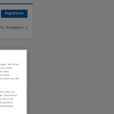
Registrieren
Für Arbeitgeber
ungen, auf Ihrem
 und unsere
rt sind,
it erneut
gen unten auf der
aten (wie zum
chung
hen Gerichtshof
ch durch US-
itung keine
rittanbieter