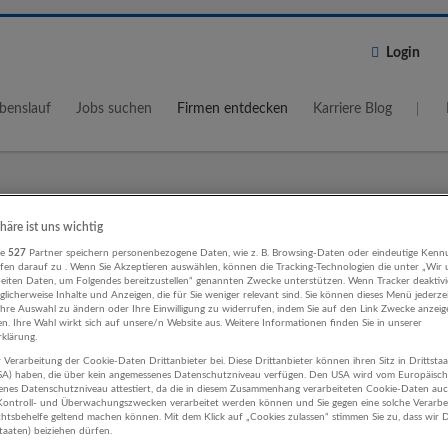
Login
benslauf
Jobs suchen
Firmen entdecken
Karriere Blog
Wo?
Umkreis
phäre ist uns wichtig
re
527
Partner speichern personenbezogene Daten, wie z. B. Browsing-Daten oder eindeutige Kenn
5 km
ifen darauf zu . Wenn Sie Akzeptieren auswählen, können die Tracking-Technologien die unter „Wir
beiten Daten, um Folgendes bereitzustellen“ genannten Zwecke unterstützen. Wenn Tracker deaktivie
licherweise Inhalte und Anzeigen, die für Sie weniger relevant sind. Sie können dieses Menü jederze
Ihre Auswahl zu ändern oder Ihre Einwilligung zu widerrufen, indem Sie auf den Link Zwecke anzei
en. Ihre Wahl wirkt sich auf unsere/n Website aus. Weitere Informationen finden Sie in unserer
klärung.
 Verarbeitung der Cookie-Daten Drittanbieter bei. Diese Drittanbieter können ihren Sitz in Drittsta
earbeitung Werbung und Marktfors
USA) haben, die über kein angemessenes Datenschutzniveau verfügen. Den USA wird vom Europäisc
enes Datenschutzniveau attestiert, da die in diesem Zusammenhang verarbeiteten Cookie-Daten au
ehmen
ontroll- und Überwachungszwecken verarbeitet werden können und Sie gegen eine solche Verarbe
tsbehelfe geltend machen können. Mit dem Klick auf „Cookies zulassen“ stimmen Sie zu, dass wir D
staaten) beiziehen dürfen.