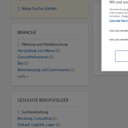
Wir und unse
Neue Suche starten
Verwendung ge
Informationen
Inhalten, Zie
Liste der Part
von uns verwe
BRANCHE
von uns verwe
Werbung und Marktforschung
Herstellung von Waren
(3)
Gesundheitswesen
(2)
Bau
(1)
Beherbergung und Gastronomie
(1)
mehr »
GESUCHTE BERUFSFELDER
Sachbearbeitung
Beratung, Consulting
(1)
Einkauf, Logistik, Lager
(1)