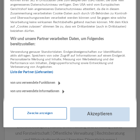
können ihren Sitz in Drittstaaten (wie zum Beispiel den USA) haben, die über kein
angemessenes Datenschutzniveau verfügen. Den USA wird vom Europäischen
Gerichtshof kein angemessenes Datenschutzniveau attestiert, da die in diesem
Zusammenhang verarbeiteten Cookie-Daten auch durch US-Behörden zu Kontroll-
1 Sachbearbeitung
und Überwachungszwecken verarbeitet werden können und Sie gegen eine solche
Verarbeitung keine wirksamen Rechtsbehelfe geltend machen können. Mit dem Klick
Sozialwesen Unternehmen
auf „Cookies zulassen“ stimmen Sie zu, dass wir Drittanbieter (auch in Drittstaaten)
beiziehen dürfen.
Wir und unsere Partner verarbeiten Daten, um Folgendes
bereitzustellen:
Verwendung genauer Standortdaten. Endgeräteeigenschaften zur Identifikation
aktiv abfragen. Speichern von oder Zugriff auf Informationen auf einem Endgerät.
Personalisierte Werbung und Inhalte, Messung von Werbeleistung und der
Performance von Inhalten, Zielgruppenforschung sowie Entwicklung und
Verbesserung von Angeboten.
Liste der Partner (Lieferanten)
von uns verwendete Funktionen
von uns verwendete Informationen
LUGSTEIN CONSULTING
Bergheim bei Salzburg
Bau | Beherbergung und Gastronomie | Einzelhandel |
Zwecke anzeigen
Energieversorgung | Finanz- und Versicherungsleistungen |
Akzeptieren
Gesundheitswesen | Herstellung von Waren | IT-
Dienstleistungen | Kunst, Unterhaltung und Erholung | Land-
und Forstwirtschaft | Öffentliche Verwaltung | Rechtsberatung