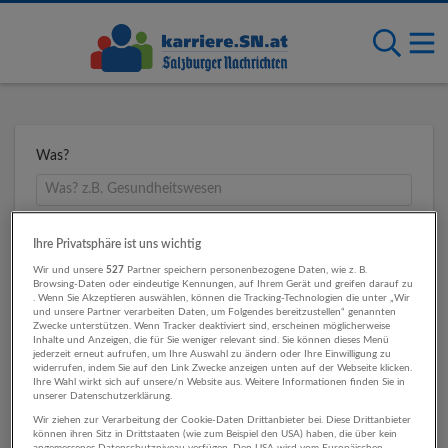
Was?
Wo?
Ihre Privatsphäre ist uns wichtig
Wir und unsere
527
Partner speichern personenbezogene Daten, wie z. B.
Browsing-Daten oder eindeutige Kennungen, auf Ihrem Gerät und greifen darauf zu
. Wenn Sie Akzeptieren auswählen, können die Tracking-Technologien die unter „Wir
und unsere Partner verarbeiten Daten, um Folgendes bereitzustellen“ genannten
Umkreis
Zwecke unterstützen. Wenn Tracker deaktiviert sind, erscheinen möglicherweise
Inhalte und Anzeigen, die für Sie weniger relevant sind. Sie können dieses Menü
jederzeit erneut aufrufen, um Ihre Auswahl zu ändern oder Ihre Einwilligung zu
widerrufen, indem Sie auf den Link Zwecke anzeigen unten auf der Webseite klicken.
Ihre Wahl wirkt sich auf unsere/n Website aus. Weitere Informationen finden Sie in
unserer Datenschutzerklärung.
Wir ziehen zur Verarbeitung der Cookie-Daten Drittanbieter bei. Diese Drittanbieter
können ihren Sitz in Drittstaaten (wie zum Beispiel den USA) haben, die über kein
angemessenes Datenschutzniveau verfügen. Den USA wird vom Europäischen