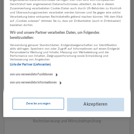
Gerichtshof kein angemessenes Datenschutzniveau attestiert, da die in diesem
Zusammenhang verarbeiteten Cookie-Daten auch durch US-Behörden zu Kontroll-
und Überwachungszwecken verarbeitet werden können und Sie gegen eine solche
1 Sachbearbeitung
Verarbeitung keine wirksamen Rechtsbehelfe geltend machen können. Mit dem Klick
auf „Cookies zulassen“ stimmen Sie zu, dass wir Drittanbieter (auch in Drittstaaten)
beiziehen dürfen.
Rechtsberatung und
Wir und unsere Partner verarbeiten Daten, um Folgendes
Wirtschaftsprüfung
bereitzustellen:
Unternehmen
Verwendung genauer Standortdaten. Endgeräteeigenschaften zur Identifikation
aktiv abfragen. Speichern von oder Zugriff auf Informationen auf einem Endgerät.
Personalisierte Werbung und Inhalte, Messung von Werbeleistung und der
Performance von Inhalten, Zielgruppenforschung sowie Entwicklung und
Verbesserung von Angeboten.
Liste der Partner (Lieferanten)
von uns verwendete Funktionen
von uns verwendete Informationen
Zwecke anzeigen
Akzeptieren
Berlin und Partner Rechtsanwälte
Salzburg
Rechtsberatung und Wirtschaftsprüfung