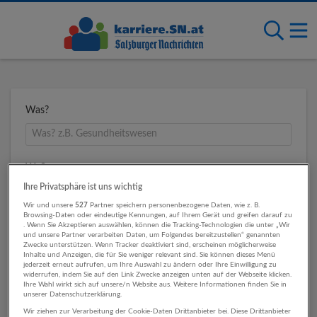
Was?
Wo?
Ihre Privatsphäre ist uns wichtig
Wir und unsere
527
Partner speichern personenbezogene Daten, wie z. B.
Browsing-Daten oder eindeutige Kennungen, auf Ihrem Gerät und greifen darauf zu
Umkreis
. Wenn Sie Akzeptieren auswählen, können die Tracking-Technologien die unter „Wir
und unsere Partner verarbeiten Daten, um Folgendes bereitzustellen“ genannten
Zwecke unterstützen. Wenn Tracker deaktiviert sind, erscheinen möglicherweise
Inhalte und Anzeigen, die für Sie weniger relevant sind. Sie können dieses Menü
jederzeit erneut aufrufen, um Ihre Auswahl zu ändern oder Ihre Einwilligung zu
widerrufen, indem Sie auf den Link Zwecke anzeigen unten auf der Webseite klicken.
Ihre Wahl wirkt sich auf unsere/n Website aus. Weitere Informationen finden Sie in
unserer Datenschutzerklärung.
Wir ziehen zur Verarbeitung der Cookie-Daten Drittanbieter bei. Diese Drittanbieter