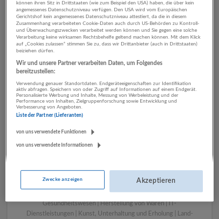
können ihren Sitz in Drittstaaten (wie zum Beispiel den USA) haben, die über kein
angemessenes Datenschutzniveau verfügen. Den USA wird vom Europäischen
Gerichtshof kein angemessenes Datenschutzniveau attestiert, da die in diesem
Zusammenhang verarbeiteten Cookie-Daten auch durch US-Behörden zu Kontroll-
1 Rechtswesen IT-
und Überwachungszwecken verarbeitet werden können und Sie gegen eine solche
Verarbeitung keine wirksamen Rechtsbehelfe geltend machen können. Mit dem Klick
Dienstleistungen
auf „Cookies zulassen“ stimmen Sie zu, dass wir Drittanbieter (auch in Drittstaaten)
beiziehen dürfen.
Unternehmen
Wir und unsere Partner verarbeiten Daten, um Folgendes
bereitzustellen:
Verwendung genauer Standortdaten. Endgeräteeigenschaften zur Identifikation
aktiv abfragen. Speichern von oder Zugriff auf Informationen auf einem Endgerät.
Personalisierte Werbung und Inhalte, Messung von Werbeleistung und der
Performance von Inhalten, Zielgruppenforschung sowie Entwicklung und
Verbesserung von Angeboten.
Liste der Partner (Lieferanten)
von uns verwendete Funktionen
von uns verwendete Informationen
LUGSTEIN CONSULTING
Bergheim bei Salzburg
Zwecke anzeigen
Akzeptieren
Bau | Beherbergung und Gastronomie | Einzelhandel |
Energieversorgung | Finanz- und Versicherungsleistungen |
Gesundheitswesen | Herstellung von Waren | IT-
Dienstleistungen | Kunst, Unterhaltung und Erholung | Land-