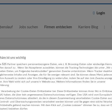
Login
benslauf
Jobs suchen
Firmen entdecken
Karriere Blog
Wo?
Umkreis
phäre ist uns wichtig
5 km
re
525
Partner speichern personenbezogene Daten, wie z. B. Browsing-Daten oder eindeutige Kenn
ifen darauf zu . Wenn Sie Akzeptieren auswählen, können die Tracking-Technologien die unter „Wir
beiten Daten, um Folgendes bereitzustellen“ genannten Zwecke unterstützen. Wenn Tracker deaktivie
licherweise Inhalte und Anzeigen, die für Sie weniger relevant sind. Sie können dieses Menü jederze
Ihre Auswahl zu ändern oder Ihre Einwilligung zu widerrufen, indem Sie auf den Link Zwecke anzei
en. Ihre Wahl wirkt sich auf unsere/n Website aus. Weitere Informationen finden Sie in unserer
klärung.
 Verarbeitung der Cookie-Daten Drittanbieter bei. Diese Drittanbieter können ihren Sitz in Drittsta
swesen Herstellung von Waren
USA) haben, die über kein angemessenes Datenschutzniveau verfügen. Den USA wird vom Europäisc
enes Datenschutzniveau attestiert, da die in diesem Zusammenhang verarbeiteten Cookie-Daten au
ehmen
ontroll- und Überwachungszwecken verarbeitet werden können und Sie gegen eine solche Verarbe
tsbehelfe geltend machen können. Mit dem Klick auf „Cookies zulassen“ stimmen Sie zu, dass wir D
staaten) beiziehen dürfen.