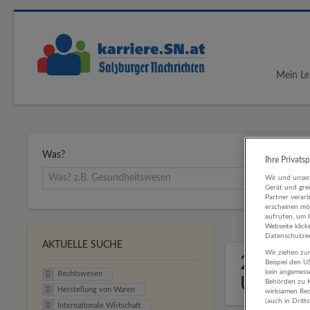
Mein Le
Was?
Ihre Privats
Wir und unse
Gerät und gre
Partner verar
erscheinen mög
aufrufen, um 
Webseite klick
Datenschutzer
AKTUELLE SUCHE
Wir ziehen zur
2 Recht
Beispiel den 
kein angemess
Rechtswesen
Untern
Behörden zu K
Herstellung von Waren
wirksamen Rech
(auch in Dritt
Internationale Wirtschaft