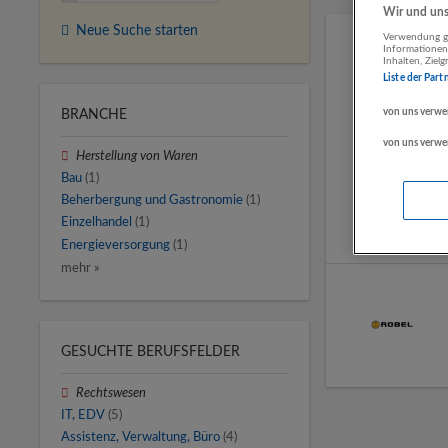
Wir und unse
Neue Suche starten
Verwendung ge
Informationen
Inhalten, Zie
Liste der Part
von uns verwe
BRANCHE
von uns verwe
Herstellung von Waren
Bau
(1)
Beherbergung und Gastronomie
(1)
Einzelhandel
(1)
Energieversorgung
(1)
mehr »
GESUCHTE BERUFSFELDER
Rechtswesen
IT, EDV
(5)
Assistenz, Verwaltung, Büro
(4)