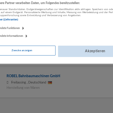
re Partner verarbeiten Daten, um Folgendes bereitzustellen:
nauer Standortdaten. Endgeräteeigenschaften zur Identifikation aktiv abfragen. Speichern von ode
 auf einem Endgerät. Personalisierte Werbung und Inhalte, Messung von Werbeleistung und der Pe
LUGSTEIN CONSULTING
lgruppenforschung sowie Entwicklung und Verbesserung von Angeboten.
Bergheim bei Salzburg
ner (Lieferanten)
Bau | Beherbergung und Gastronomie | Einzelhandel |
ndete Funktionen
Energieversorgung | Finanz- und Versicherungsleistungen |
Gesundheitswesen | Herstellung von Waren | IT-Dienstleistungen |
ndete Informationen
Kunst, Unterhaltung und Erholung | Land- und Forstwirtschaft |
Öffentliche Verwaltung | Rechtsberatung und Wirtschaftsprüfung |
Zwecke anzeigen
Akzeptieren
Sonstige Dienstleistungen | Sozialwesen | Verkehr | Verlagswesen |
Werbung und Marktforschung
ROBEL Bahnbaumaschinen GmbH
Freilassing
,
Deutschland
Herstellung von Waren