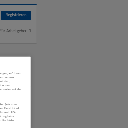
Registrieren
Für Arbeitgeber
ungen, auf Ihrem
 und unsere
rt sind,
it erneut
gen unten auf der
aten (wie zum
hen Gerichtshof
ch durch US-
itung keine
rittanbieter