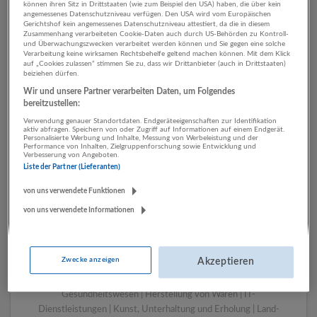
können ihren Sitz in Drittstaaten (wie zum Beispiel den USA) haben, die über kein
angemessenes Datenschutzniveau verfügen. Den USA wird vom Europäischen
Gerichtshof kein angemessenes Datenschutzniveau attestiert, da die in diesem
Zusammenhang verarbeiteten Cookie-Daten auch durch US-Behörden zu Kontroll-
1 Rechtswesen
und Überwachungszwecken verarbeitet werden können und Sie gegen eine solche
Verarbeitung keine wirksamen Rechtsbehelfe geltend machen können. Mit dem Klick
Gesundheitswesen
auf „Cookies zulassen“ stimmen Sie zu, dass wir Drittanbieter (auch in Drittstaaten)
beiziehen dürfen.
Unternehmen
Wir und unsere Partner verarbeiten Daten, um Folgendes
bereitzustellen:
Verwendung genauer Standortdaten. Endgeräteeigenschaften zur Identifikation
aktiv abfragen. Speichern von oder Zugriff auf Informationen auf einem Endgerät.
Personalisierte Werbung und Inhalte, Messung von Werbeleistung und der
Performance von Inhalten, Zielgruppenforschung sowie Entwicklung und
Verbesserung von Angeboten.
Liste der Partner (Lieferanten)
von uns verwendete Funktionen
von uns verwendete Informationen
LUGSTEIN CONSULTING
Bergheim bei Salzburg
Zwecke anzeigen
Akzeptieren
Bau | Beherbergung und Gastronomie | Einzelhandel |
Energieversorgung | Finanz- und Versicherungsleistungen |
Gesundheitswesen | Herstellung von Waren | IT-
Dienstleistungen | Kunst, Unterhaltung und Erholung | Land-