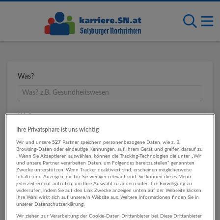
Was?
Wo?
Ihre Privatsphäre ist uns wichtig
Wir und unsere
527
Partner speichern personenbezogene Daten, wie z. B.
Browsing-Daten oder eindeutige Kennungen, auf Ihrem Gerät und greifen darauf zu
Umkreis
. Wenn Sie Akzeptieren auswählen, können die Tracking-Technologien die unter „Wir
und unsere Partner verarbeiten Daten, um Folgendes bereitzustellen“ genannten
Zwecke unterstützen. Wenn Tracker deaktiviert sind, erscheinen möglicherweise
Inhalte und Anzeigen, die für Sie weniger relevant sind. Sie können dieses Menü
jederzeit erneut aufrufen, um Ihre Auswahl zu ändern oder Ihre Einwilligung zu
widerrufen, indem Sie auf den Link Zwecke anzeigen unten auf der Webseite klicken.
Ihre Wahl wirkt sich auf unsere/n Website aus. Weitere Informationen finden Sie in
unserer Datenschutzerklärung.
Wir ziehen zur Verarbeitung der Cookie-Daten Drittanbieter bei. Diese Drittanbieter