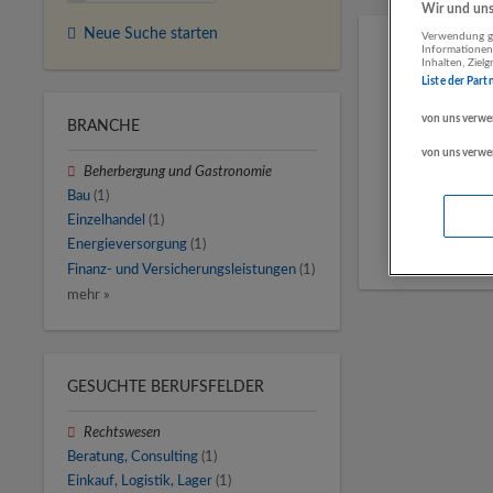
Wir und unse
Neue Suche starten
Verwendung ge
Informationen
Inhalten, Zie
Liste der Part
von uns verwe
BRANCHE
von uns verwe
Beherbergung und Gastronomie
Bau
(1)
Einzelhandel
(1)
Energieversorgung
(1)
Finanz- und Versicherungsleistungen
(1)
mehr »
GESUCHTE BERUFSFELDER
Rechtswesen
Beratung, Consulting
(1)
Einkauf, Logistik, Lager
(1)