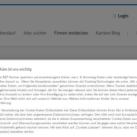
Login
benslauf
Jobs suchen
Firmen entdecken
Karriere Blog
Wo?
Umkreis
phäre ist uns wichtig
re
527
Partner speichern personenbezogene Daten, wie z. B. Browsing-Daten oder eindeutige Kenn
5 km
ifen darauf zu . Wenn Sie Akzeptieren auswählen, können die Tracking-Technologien die unter „Wir
beiten Daten, um Folgendes bereitzustellen“ genannten Zwecke unterstützen. Wenn Tracker deaktivie
licherweise Inhalte und Anzeigen, die für Sie weniger relevant sind. Sie können dieses Menü jederze
Ihre Auswahl zu ändern oder Ihre Einwilligung zu widerrufen, indem Sie auf den Link Zwecke anzei
en. Ihre Wahl wirkt sich auf unsere/n Website aus. Weitere Informationen finden Sie in unserer
klärung.
 Verarbeitung der Cookie-Daten Drittanbieter bei. Diese Drittanbieter können ihren Sitz in Drittsta
swesen Beherbergung und Gastrono
USA) haben, die über kein angemessenes Datenschutzniveau verfügen. Den USA wird vom Europäisc
enes Datenschutzniveau attestiert, da die in diesem Zusammenhang verarbeiteten Cookie-Daten au
ehmen
ontroll- und Überwachungszwecken verarbeitet werden können und Sie gegen eine solche Verarbe
tsbehelfe geltend machen können. Mit dem Klick auf „Cookies zulassen“ stimmen Sie zu, dass wir D
staaten) beiziehen dürfen.