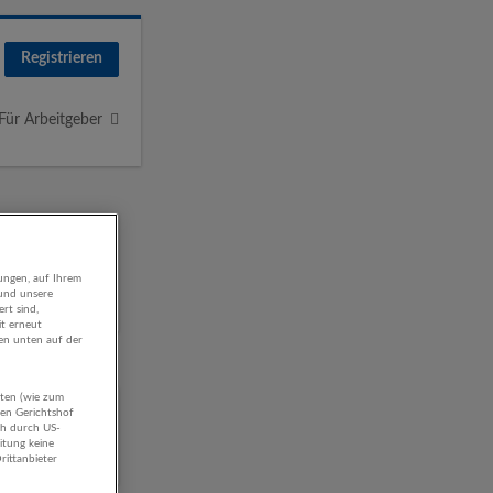
Registrieren
Für Arbeitgeber
ungen, auf Ihrem
 und unsere
rt sind,
it erneut
gen unten auf der
aten (wie zum
mie
hen Gerichtshof
ch durch US-
itung keine
rittanbieter