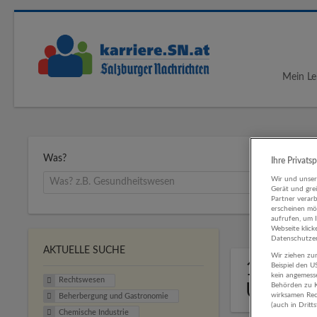
Mein Le
Was?
Ihre Privats
Wir und unse
Gerät und gre
Partner verar
erscheinen mög
aufrufen, um 
Webseite klick
Datenschutzer
AKTUELLE SUCHE
Wir ziehen zur
1 Recht
Beispiel den 
kein angemess
Rechtswesen
Untern
Behörden zu K
wirksamen Rech
Beherbergung und Gastronomie
(auch in Dritt
Chemische Industrie