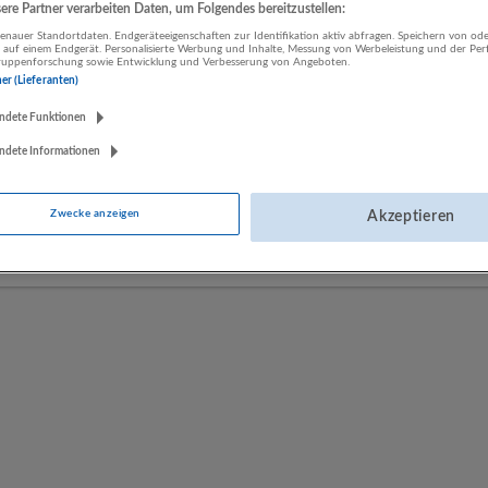
re Partner verarbeiten Daten, um Folgendes bereitzustellen:
nauer Standortdaten. Endgeräteeigenschaften zur Identifikation aktiv abfragen. Speichern von ode
 auf einem Endgerät. Personalisierte Werbung und Inhalte, Messung von Werbeleistung und der Pe
LUGSTEIN CONSULTING
lgruppenforschung sowie Entwicklung und Verbesserung von Angeboten.
ner (Lieferanten)
Bergheim bei Salzburg
Bau | Beherbergung und Gastronomie | Einzelhandel |
ndete Funktionen
Energieversorgung | Finanz- und Versicherungsleistungen |
ndete Informationen
Gesundheitswesen | Herstellung von Waren | IT-Dienstleistungen |
Kunst, Unterhaltung und Erholung | Land- und Forstwirtschaft |
Öffentliche Verwaltung | Rechtsberatung und Wirtschaftsprüfung |
Zwecke anzeigen
Akzeptieren
Sonstige Dienstleistungen | Sozialwesen | Verkehr | Verlagswesen |
Werbung und Marktforschung