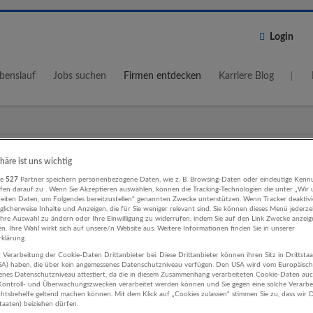
Login
benslauf
Jobs suchen
Firmen entdecken
Karriere Blog
Wo?
Umkreis
phäre ist uns wichtig
5 km
re
527
Partner speichern personenbezogene Daten, wie z. B. Browsing-Daten oder eindeutige Kenn
ifen darauf zu . Wenn Sie Akzeptieren auswählen, können die Tracking-Technologien die unter „Wir
beiten Daten, um Folgendes bereitzustellen“ genannten Zwecke unterstützen. Wenn Tracker deaktivie
licherweise Inhalte und Anzeigen, die für Sie weniger relevant sind. Sie können dieses Menü jederze
Ihre Auswahl zu ändern oder Ihre Einwilligung zu widerrufen, indem Sie auf den Link Zwecke anzei
en. Ihre Wahl wirkt sich auf unsere/n Website aus. Weitere Informationen finden Sie in unserer
klärung.
 Verarbeitung der Cookie-Daten Drittanbieter bei. Diese Drittanbieter können ihren Sitz in Drittsta
tswesen Bau Unternehmen
USA) haben, die über kein angemessenes Datenschutzniveau verfügen. Den USA wird vom Europäisc
enes Datenschutzniveau attestiert, da die in diesem Zusammenhang verarbeiteten Cookie-Daten au
ontroll- und Überwachungszwecken verarbeitet werden können und Sie gegen eine solche Verarbe
tsbehelfe geltend machen können. Mit dem Klick auf „Cookies zulassen“ stimmen Sie zu, dass wir D
staaten) beiziehen dürfen.