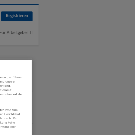
Registrieren
Für Arbeitgeber
ungen, auf Ihrem
 und unsere
rt sind,
it erneut
gen unten auf der
aten (wie zum
hen Gerichtshof
ch durch US-
itung keine
rittanbieter