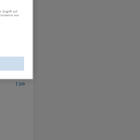
13 Jobs
r Zugriff auf
rformance von
22 Jobs
1 job