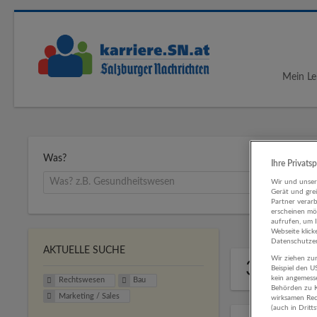
Mein Le
Was?
Ihre Privats
Wir und unse
Gerät und gre
Partner verar
erscheinen mög
aufrufen, um 
Webseite klick
Datenschutzer
AKTUELLE SUCHE
Wir ziehen zur
3 Rech
Beispiel den 
kein angemess
Rechtswesen
Bau
Behörden zu K
Marketing / Sales
wirksamen Rech
(auch in Dritt