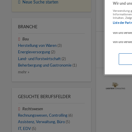
Neue Suche starten
Wir und unse
Verwendung ge
Informationen
Inhalten, Zie
Liste der Part
BRANCHE
von uns verwe
Bau
von uns verwe
Herstellung von Waren
(3)
Energieversorgung
(2)
Land- und Forstwirtschaft
(2)
Beherbergung und Gastronomie
(1)
mehr »
GESUCHTE BERUFSFELDER
Rechtswesen
Rechnungswesen, Controlling
(6)
Assistenz, Verwaltung, Büro
(5)
IT, EDV
(5)