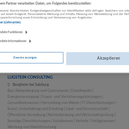
re Partner verarbeiten Daten, um Folgendes bereitzustellen:
Bau | Holz | Immobilien Hillebrand
nauer Standortdaten. Endgeräteeigenschaften zur Identifikation aktiv abfragen. Speichern von ode
Wals-Siezenheim
 auf einem Endgerät. Personalisierte Werbung und Inhalte, Messung von Werbeleistung und der Pe
lgruppenforschung sowie Entwicklung und Verbesserung von Angeboten.
Bau
ner (Lieferanten)
ndete Funktionen
ndete Informationen
binderholz Gruppe
Fügen
Bau | Herstellung von Waren | Land- und Forstwirtschaft
Zwecke anzeigen
Akzeptieren
LUGSTEIN CONSULTING
Bergheim bei Salzburg
Bau | Beherbergung und Gastronomie | Einzelhandel |
Energieversorgung | Finanz- und Versicherungsleistungen |
Gesundheitswesen | Herstellung von Waren | IT-Dienstleistungen |
Kunst, Unterhaltung und Erholung | Land- und Forstwirtschaft |
Öffentliche Verwaltung | Rechtsberatung und Wirtschaftsprüfung |
Sonstige Dienstleistungen | Sozialwesen | Verkehr | Verlagswesen |
Werbung und Marktforschung