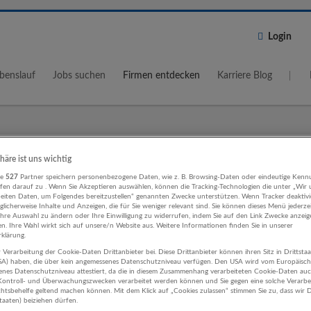
Login
benslauf
Jobs suchen
Firmen entdecken
Karriere Blog
Wo?
Umkreis
phäre ist uns wichtig
re
527
Partner speichern personenbezogene Daten, wie z. B. Browsing-Daten oder eindeutige Kenn
5 km
ifen darauf zu . Wenn Sie Akzeptieren auswählen, können die Tracking-Technologien die unter „Wir
beiten Daten, um Folgendes bereitzustellen“ genannten Zwecke unterstützen. Wenn Tracker deaktivie
licherweise Inhalte und Anzeigen, die für Sie weniger relevant sind. Sie können dieses Menü jederze
Ihre Auswahl zu ändern oder Ihre Einwilligung zu widerrufen, indem Sie auf den Link Zwecke anzei
en. Ihre Wahl wirkt sich auf unsere/n Website aus. Weitere Informationen finden Sie in unserer
klärung.
 Verarbeitung der Cookie-Daten Drittanbieter bei. Diese Drittanbieter können ihren Sitz in Drittsta
ungswesen, Controlling Verkehr
USA) haben, die über kein angemessenes Datenschutzniveau verfügen. Den USA wird vom Europäisc
enes Datenschutzniveau attestiert, da die in diesem Zusammenhang verarbeiteten Cookie-Daten au
ehmen
ontroll- und Überwachungszwecken verarbeitet werden können und Sie gegen eine solche Verarbe
tsbehelfe geltend machen können. Mit dem Klick auf „Cookies zulassen“ stimmen Sie zu, dass wir D
staaten) beiziehen dürfen.