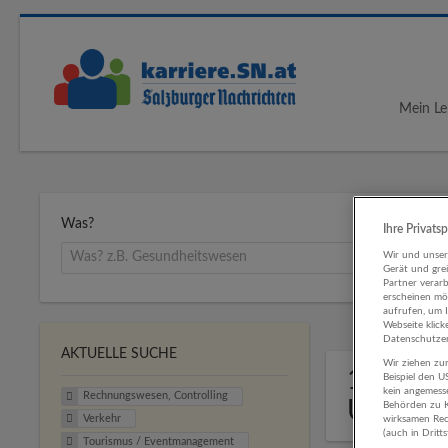
Mein Le
Was?
Ihre Privats
Wir und unse
Gerät und gre
Partner verar
erscheinen mög
aufrufen, um 
Webseite klick
Datenschutzer
AKTUELLE SUCHE
Wir ziehen zur
1 Rechn
Beispiel den 
kein angemess
Rechnungswesen, Controlling
Untern
Behörden zu K
Verkehr
wirksamen Rech
(auch in Dritt
Tourismus / Eventmanagement