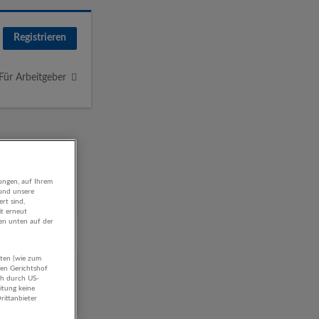
Registrieren
Für Arbeitgeber
ungen, auf Ihrem
 und unsere
rt sind,
it erneut
gen unten auf der
aten (wie zum
hen Gerichtshof
ch durch US-
itung keine
rittanbieter