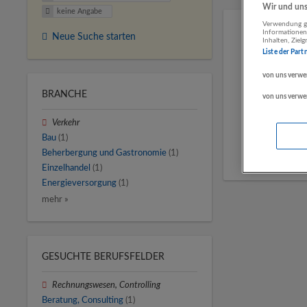
Wir und unse
keine Angabe
Verwendung ge
Informationen
Neue Suche starten
Inhalten, Zie
Liste der Part
von uns verwe
BRANCHE
von uns verwe
Verkehr
Bau
(1)
Beherbergung und Gastronomie
(1)
Einzelhandel
(1)
Energieversorgung
(1)
mehr »
GESUCHTE BERUFSFELDER
Rechnungswesen, Controlling
Beratung, Consulting
(1)