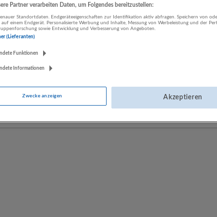
re Partner verarbeiten Daten, um Folgendes bereitzustellen:
nauer Standortdaten. Endgeräteeigenschaften zur Identifikation aktiv abfragen. Speichern von ode
 auf einem Endgerät. Personalisierte Werbung und Inhalte, Messung von Werbeleistung und der Pe
LUGSTEIN CONSULTING
lgruppenforschung sowie Entwicklung und Verbesserung von Angeboten.
Bergheim bei Salzburg
ner (Lieferanten)
Bau | Beherbergung und Gastronomie | Einzelhandel |
ndete Funktionen
Energieversorgung | Finanz- und Versicherungsleistungen |
Gesundheitswesen | Herstellung von Waren | IT-Dienstleistungen |
ndete Informationen
Kunst, Unterhaltung und Erholung | Land- und Forstwirtschaft |
Öffentliche Verwaltung | Rechtsberatung und Wirtschaftsprüfung |
Zwecke anzeigen
Akzeptieren
Sonstige Dienstleistungen | Sozialwesen | Verkehr | Verlagswesen |
Werbung und Marktforschung