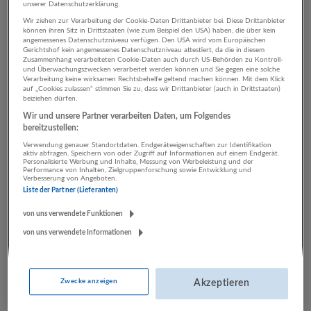
unserer Datenschutzerklärung.
Wir ziehen zur Verarbeitung der Cookie-Daten Drittanbieter bei. Diese Drittanbieter
können ihren Sitz in Drittstaaten (wie zum Beispiel den USA) haben, die über kein
2 Rechnungswesen,
angemessenes Datenschutzniveau verfügen. Den USA wird vom Europäischen
Gerichtshof kein angemessenes Datenschutzniveau attestiert, da die in diesem
Controlling Verkehr
Zusammenhang verarbeiteten Cookie-Daten auch durch US-Behörden zu Kontroll-
und Überwachungszwecken verarbeitet werden können und Sie gegen eine solche
Verarbeitung keine wirksamen Rechtsbehelfe geltend machen können. Mit dem Klick
Unternehmen
auf „Cookies zulassen“ stimmen Sie zu, dass wir Drittanbieter (auch in Drittstaaten)
beiziehen dürfen.
Wir und unsere Partner verarbeiten Daten, um Folgendes
bereitzustellen:
Verwendung genauer Standortdaten. Endgeräteeigenschaften zur Identifikation
aktiv abfragen. Speichern von oder Zugriff auf Informationen auf einem Endgerät.
Personalisierte Werbung und Inhalte, Messung von Werbeleistung und der
Performance von Inhalten, Zielgruppenforschung sowie Entwicklung und
Verbesserung von Angeboten.
Liste der Partner (Lieferanten)
von uns verwendete Funktionen
Gebrüder Weiss GmbH
von uns verwendete Informationen
Salzburg
Verkehr
Zwecke anzeigen
Akzeptieren