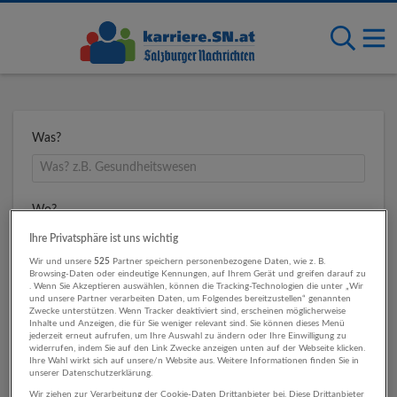
Was?
Wo?
Ihre Privatsphäre ist uns wichtig
Wir und unsere
525
Partner speichern personenbezogene Daten, wie z. B.
Browsing-Daten oder eindeutige Kennungen, auf Ihrem Gerät und greifen darauf zu
Umkreis
. Wenn Sie Akzeptieren auswählen, können die Tracking-Technologien die unter „Wir
und unsere Partner verarbeiten Daten, um Folgendes bereitzustellen“ genannten
Zwecke unterstützen. Wenn Tracker deaktiviert sind, erscheinen möglicherweise
Inhalte und Anzeigen, die für Sie weniger relevant sind. Sie können dieses Menü
jederzeit erneut aufrufen, um Ihre Auswahl zu ändern oder Ihre Einwilligung zu
widerrufen, indem Sie auf den Link Zwecke anzeigen unten auf der Webseite klicken.
Ihre Wahl wirkt sich auf unsere/n Website aus. Weitere Informationen finden Sie in
unserer Datenschutzerklärung.
Wir ziehen zur Verarbeitung der Cookie-Daten Drittanbieter bei. Diese Drittanbieter