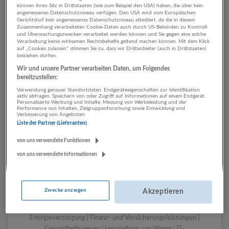
können ihren Sitz in Drittstaaten (wie zum Beispiel den USA) haben, die über kein
angemessenes Datenschutzniveau verfügen. Den USA wird vom Europäischen
Gerichtshof kein angemessenes Datenschutzniveau attestiert, da die in diesem
Zusammenhang verarbeiteten Cookie-Daten auch durch US-Behörden zu Kontroll-
1 Rechnungswesen,
und Überwachungszwecken verarbeitet werden können und Sie gegen eine solche
Verarbeitung keine wirksamen Rechtsbehelfe geltend machen können. Mit dem Klick
Controlling Rechtsberatung
auf „Cookies zulassen“ stimmen Sie zu, dass wir Drittanbieter (auch in Drittstaaten)
beiziehen dürfen.
und Wirtschaftsprüfung
Wir und unsere Partner verarbeiten Daten, um Folgendes
Unternehmen
bereitzustellen:
Verwendung genauer Standortdaten. Endgeräteeigenschaften zur Identifikation
aktiv abfragen. Speichern von oder Zugriff auf Informationen auf einem Endgerät.
Personalisierte Werbung und Inhalte, Messung von Werbeleistung und der
Performance von Inhalten, Zielgruppenforschung sowie Entwicklung und
Verbesserung von Angeboten.
Liste der Partner (Lieferanten)
von uns verwendete Funktionen
von uns verwendete Informationen
LUGSTEIN CONSULTING
Zwecke anzeigen
Akzeptieren
Bergheim bei Salzburg
Bau | Beherbergung und Gastronomie | Einzelhandel |
Energieversorgung | Finanz- und Versicherungsleistungen |
Gesundheitswesen | Herstellung von Waren | IT-