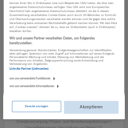
können ihren Sitz in Drittstaaten (wie zum Beispiel den USA) haben, die über kein
angemessenes Datenschutzniveau verfügen. Den USA wird vom Europäischen
Gerichtshof kein angemessenes Datenschutzniveau attestiert, da die in diesem
Zusammenhang verarbeiteten Cookie-Daten auch durch US-Behörden zu Kontroll-
1 Rechnungswesen,
und Überwachungszwecken verarbeitet werden können und Sie gegen eine solche
Verarbeitung keine wirksamen Rechtsbehelfe geltend machen können. Mit dem Klick
Controlling Kunst,
auf „Cookies zulassen“ stimmen Sie zu, dass wir Drittanbieter (auch in Drittstaaten)
beiziehen dürfen.
Unterhaltung und Erholung
Wir und unsere Partner verarbeiten Daten, um Folgendes
Unternehmen
bereitzustellen:
Verwendung genauer Standortdaten. Endgeräteeigenschaften zur Identifikation
aktiv abfragen. Speichern von oder Zugriff auf Informationen auf einem Endgerät.
Personalisierte Werbung und Inhalte, Messung von Werbeleistung und der
Performance von Inhalten, Zielgruppenforschung sowie Entwicklung und
Verbesserung von Angeboten.
Liste der Partner (Lieferanten)
von uns verwendete Funktionen
von uns verwendete Informationen
LUGSTEIN CONSULTING
Zwecke anzeigen
Akzeptieren
Bergheim bei Salzburg
Bau | Beherbergung und Gastronomie | Einzelhandel |
Energieversorgung | Finanz- und Versicherungsleistungen |
Gesundheitswesen | Herstellung von Waren | IT-