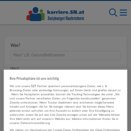
Was?
Wo?
Ihre Privatsphäre ist uns wichtig
Wir und unsere
527
Partner speichern personenbezogene Daten, wie z. B.
Browsing-Daten oder eindeutige Kennungen, auf Ihrem Gerät und greifen darauf zu
Umkreis
. Wenn Sie Akzeptieren auswählen, können die Tracking-Technologien die unter „Wir
und unsere Partner verarbeiten Daten, um Folgendes bereitzustellen“ genannten
Zwecke unterstützen. Wenn Tracker deaktiviert sind, erscheinen möglicherweise
Inhalte und Anzeigen, die für Sie weniger relevant sind. Sie können dieses Menü
jederzeit erneut aufrufen, um Ihre Auswahl zu ändern oder Ihre Einwilligung zu
widerrufen, indem Sie auf den Link Zwecke anzeigen unten auf der Webseite klicken.
Ihre Wahl wirkt sich auf unsere/n Website aus. Weitere Informationen finden Sie in
unserer Datenschutzerklärung.
Wir ziehen zur Verarbeitung der Cookie-Daten Drittanbieter bei. Diese Drittanbieter