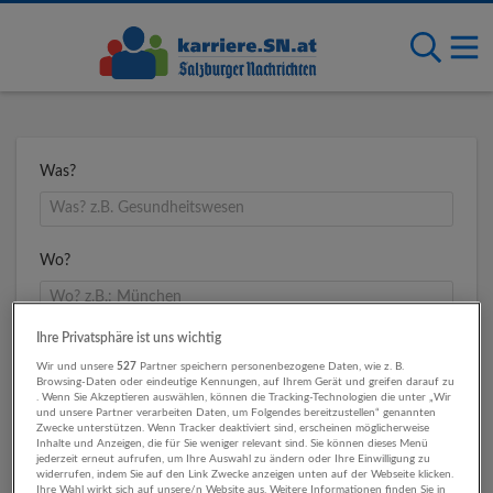
Was?
Wo?
Ihre Privatsphäre ist uns wichtig
Umkreis
Wir und unsere
527
Partner speichern personenbezogene Daten, wie z. B.
Browsing-Daten oder eindeutige Kennungen, auf Ihrem Gerät und greifen darauf zu
. Wenn Sie Akzeptieren auswählen, können die Tracking-Technologien die unter „Wir
und unsere Partner verarbeiten Daten, um Folgendes bereitzustellen“ genannten
Zwecke unterstützen. Wenn Tracker deaktiviert sind, erscheinen möglicherweise
Inhalte und Anzeigen, die für Sie weniger relevant sind. Sie können dieses Menü
jederzeit erneut aufrufen, um Ihre Auswahl zu ändern oder Ihre Einwilligung zu
widerrufen, indem Sie auf den Link Zwecke anzeigen unten auf der Webseite klicken.
Ihre Wahl wirkt sich auf unsere/n Website aus. Weitere Informationen finden Sie in