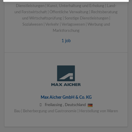
Dienstleistungen | Kunst, Unterhaltung und Erholung | Land-
und Forstwirtschaft | Öffentliche Verwaltung | Rechtsberatung
und Wirtschaftsprüfung | Sonstige Dienstleistungen |
Sozialwesen | Verkehr | Verlagswesen | Werbung und
Marktforschung
1 job
Max Aicher GmbH & Co. KG
Freilassing
,
Deutschland
Bau | Beherbergung und Gastronomie | Herstellung von Waren