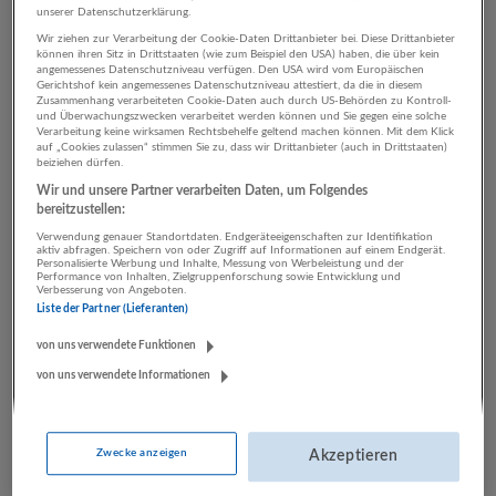
unserer Datenschutzerklärung.
Wir ziehen zur Verarbeitung der Cookie-Daten Drittanbieter bei. Diese Drittanbieter
können ihren Sitz in Drittstaaten (wie zum Beispiel den USA) haben, die über kein
2 Rechnungswesen,
angemessenes Datenschutzniveau verfügen. Den USA wird vom Europäischen
Gerichtshof kein angemessenes Datenschutzniveau attestiert, da die in diesem
Controlling Beherbergung
Zusammenhang verarbeiteten Cookie-Daten auch durch US-Behörden zu Kontroll-
und Überwachungszwecken verarbeitet werden können und Sie gegen eine solche
und Gastronomie
Verarbeitung keine wirksamen Rechtsbehelfe geltend machen können. Mit dem Klick
auf „Cookies zulassen“ stimmen Sie zu, dass wir Drittanbieter (auch in Drittstaaten)
beiziehen dürfen.
Unternehmen
Wir und unsere Partner verarbeiten Daten, um Folgendes
bereitzustellen:
Verwendung genauer Standortdaten. Endgeräteeigenschaften zur Identifikation
aktiv abfragen. Speichern von oder Zugriff auf Informationen auf einem Endgerät.
Personalisierte Werbung und Inhalte, Messung von Werbeleistung und der
Performance von Inhalten, Zielgruppenforschung sowie Entwicklung und
Verbesserung von Angeboten.
Liste der Partner (Lieferanten)
von uns verwendete Funktionen
von uns verwendete Informationen
LUGSTEIN CONSULTING
Bergheim bei Salzburg
Bau | Beherbergung und Gastronomie | Einzelhandel |
Zwecke anzeigen
Akzeptieren
Energieversorgung | Finanz- und Versicherungsleistungen |
Gesundheitswesen | Herstellung von Waren | IT-