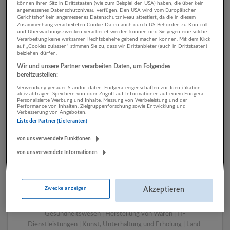
können ihren Sitz in Drittstaaten (wie zum Beispiel den USA) haben, die über kein
angemessenes Datenschutzniveau verfügen. Den USA wird vom Europäischen
Gerichtshof kein angemessenes Datenschutzniveau attestiert, da die in diesem
Zusammenhang verarbeiteten Cookie-Daten auch durch US-Behörden zu Kontroll-
1 Produktion Werbung und
und Überwachungszwecken verarbeitet werden können und Sie gegen eine solche
Verarbeitung keine wirksamen Rechtsbehelfe geltend machen können. Mit dem Klick
Marktforschung
auf „Cookies zulassen“ stimmen Sie zu, dass wir Drittanbieter (auch in Drittstaaten)
beiziehen dürfen.
Unternehmen
Wir und unsere Partner verarbeiten Daten, um Folgendes
bereitzustellen:
Verwendung genauer Standortdaten. Endgeräteeigenschaften zur Identifikation
aktiv abfragen. Speichern von oder Zugriff auf Informationen auf einem Endgerät.
Personalisierte Werbung und Inhalte, Messung von Werbeleistung und der
Performance von Inhalten, Zielgruppenforschung sowie Entwicklung und
Verbesserung von Angeboten.
Liste der Partner (Lieferanten)
von uns verwendete Funktionen
von uns verwendete Informationen
LUGSTEIN CONSULTING
Bergheim bei Salzburg
Zwecke anzeigen
Akzeptieren
Bau | Beherbergung und Gastronomie | Einzelhandel |
Energieversorgung | Finanz- und Versicherungsleistungen |
Gesundheitswesen | Herstellung von Waren | IT-
Dienstleistungen | Kunst, Unterhaltung und Erholung | Land-