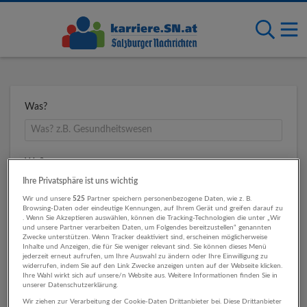
Was?
Wo?
Ihre Privatsphäre ist uns wichtig
Wir und unsere
525
Partner speichern personenbezogene Daten, wie z. B.
Browsing-Daten oder eindeutige Kennungen, auf Ihrem Gerät und greifen darauf zu
Umkreis
. Wenn Sie Akzeptieren auswählen, können die Tracking-Technologien die unter „Wir
und unsere Partner verarbeiten Daten, um Folgendes bereitzustellen“ genannten
Zwecke unterstützen. Wenn Tracker deaktiviert sind, erscheinen möglicherweise
Inhalte und Anzeigen, die für Sie weniger relevant sind. Sie können dieses Menü
jederzeit erneut aufrufen, um Ihre Auswahl zu ändern oder Ihre Einwilligung zu
widerrufen, indem Sie auf den Link Zwecke anzeigen unten auf der Webseite klicken.
Ihre Wahl wirkt sich auf unsere/n Website aus. Weitere Informationen finden Sie in
unserer Datenschutzerklärung.
Wir ziehen zur Verarbeitung der Cookie-Daten Drittanbieter bei. Diese Drittanbieter