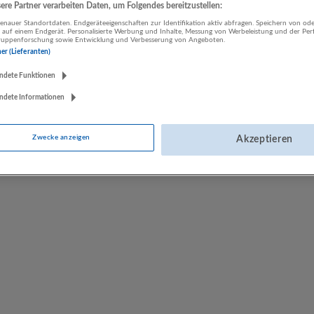
re Partner verarbeiten Daten, um Folgendes bereitzustellen:
LUGSTEIN CONSULTING
nauer Standortdaten. Endgeräteeigenschaften zur Identifikation aktiv abfragen. Speichern von ode
 auf einem Endgerät. Personalisierte Werbung und Inhalte, Messung von Werbeleistung und der Pe
Bergheim bei Salzburg
lgruppenforschung sowie Entwicklung und Verbesserung von Angeboten.
Bau | Beherbergung und Gastronomie | Einzelhandel |
ner (Lieferanten)
Energieversorgung | Finanz- und Versicherungsleistungen |
ndete Funktionen
Gesundheitswesen | Herstellung von Waren | IT-Dienstleistungen |
Kunst, Unterhaltung und Erholung | Land- und Forstwirtschaft |
ndete Informationen
Öffentliche Verwaltung | Rechtsberatung und Wirtschaftsprüfung |
Sonstige Dienstleistungen | Sozialwesen | Verkehr | Verlagswesen |
Werbung und Marktforschung
Zwecke anzeigen
Akzeptieren