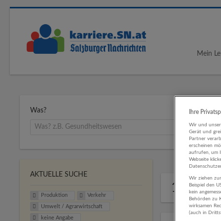
Mein Le
Was?
Ihre Privats
Wir und unse
Gerät und gre
Partner verar
erscheinen mög
aufrufen, um 
Webseite klick
Datenschutzer
AKTUELLE SUCHE
Wir ziehen zur
1 Produ
Beispiel den 
kein angemess
Produktion
Verkehr
Behörden zu K
wirksamen Rech
Umwelt / Agrarwirtschaft
(auch in Dritt
keine Angabe