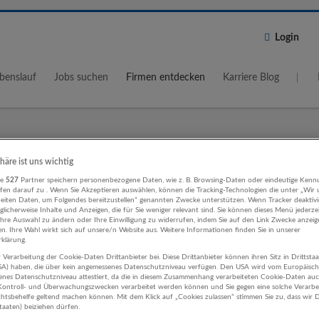
Login
benslauf
Jobs suchen
Firmen entdecken
Karriere Blog
Wo?
Umkreis
phäre ist uns wichtig
re
527
Partner speichern personenbezogene Daten, wie z. B. Browsing-Daten oder eindeutige Kenn
5 km
ifen darauf zu . Wenn Sie Akzeptieren auswählen, können die Tracking-Technologien die unter „Wir
beiten Daten, um Folgendes bereitzustellen“ genannten Zwecke unterstützen. Wenn Tracker deaktivie
licherweise Inhalte und Anzeigen, die für Sie weniger relevant sind. Sie können dieses Menü jederze
Ihre Auswahl zu ändern oder Ihre Einwilligung zu widerrufen, indem Sie auf den Link Zwecke anzei
en. Ihre Wahl wirkt sich auf unsere/n Website aus. Weitere Informationen finden Sie in unserer
klärung.
 Verarbeitung der Cookie-Daten Drittanbieter bei. Diese Drittanbieter können ihren Sitz in Drittsta
ktion Verkehr Unternehmen
USA) haben, die über kein angemessenes Datenschutzniveau verfügen. Den USA wird vom Europäisc
enes Datenschutzniveau attestiert, da die in diesem Zusammenhang verarbeiteten Cookie-Daten au
ontroll- und Überwachungszwecken verarbeitet werden können und Sie gegen eine solche Verarbe
tsbehelfe geltend machen können. Mit dem Klick auf „Cookies zulassen“ stimmen Sie zu, dass wir D
staaten) beiziehen dürfen.