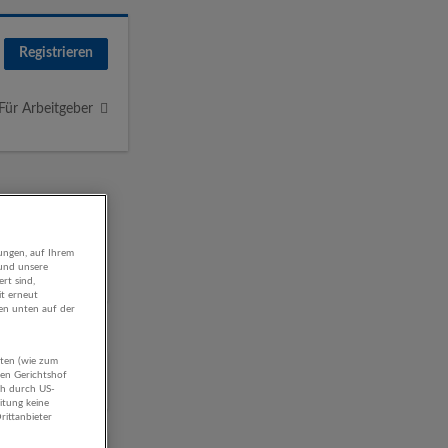
Registrieren
Für Arbeitgeber
ungen, auf Ihrem
 und unsere
rt sind,
it erneut
gen unten auf der
aten (wie zum
hen Gerichtshof
ch durch US-
itung keine
rittanbieter