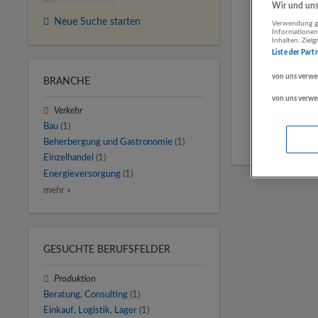
Wir und unse
Neue Suche starten
Verwendung ge
Informationen
Inhalten, Zie
Liste der Part
von uns verwe
BRANCHE
von uns verwe
Verkehr
Bau
(1)
Beherbergung und Gastronomie
(1)
Einzelhandel
(1)
Energieversorgung
(1)
mehr »
GESUCHTE BERUFSFELDER
Produktion
Beratung, Consulting
(1)
Einkauf, Logistik, Lager
(1)