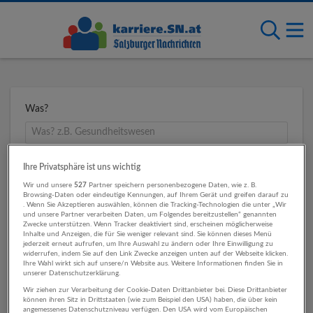
Was?
Wo?
Ihre Privatsphäre ist uns wichtig
Wir und unsere
527
Partner speichern personenbezogene Daten, wie z. B.
Browsing-Daten oder eindeutige Kennungen, auf Ihrem Gerät und greifen darauf zu
. Wenn Sie Akzeptieren auswählen, können die Tracking-Technologien die unter „Wir
und unsere Partner verarbeiten Daten, um Folgendes bereitzustellen“ genannten
Umkreis
Zwecke unterstützen. Wenn Tracker deaktiviert sind, erscheinen möglicherweise
Inhalte und Anzeigen, die für Sie weniger relevant sind. Sie können dieses Menü
jederzeit erneut aufrufen, um Ihre Auswahl zu ändern oder Ihre Einwilligung zu
widerrufen, indem Sie auf den Link Zwecke anzeigen unten auf der Webseite klicken.
Ihre Wahl wirkt sich auf unsere/n Website aus. Weitere Informationen finden Sie in
unserer Datenschutzerklärung.
Wir ziehen zur Verarbeitung der Cookie-Daten Drittanbieter bei. Diese Drittanbieter
können ihren Sitz in Drittstaaten (wie zum Beispiel den USA) haben, die über kein
angemessenes Datenschutzniveau verfügen. Den USA wird vom Europäischen