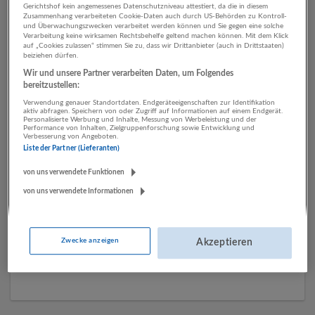
Gerichtshof kein angemessenes Datenschutzniveau attestiert, da die in diesem
Zusammenhang verarbeiteten Cookie-Daten auch durch US-Behörden zu Kontroll-
und Überwachungszwecken verarbeitet werden können und Sie gegen eine solche
Verarbeitung keine wirksamen Rechtsbehelfe geltend machen können. Mit dem Klick
1 Produktion Sonstige
auf „Cookies zulassen“ stimmen Sie zu, dass wir Drittanbieter (auch in Drittstaaten)
beiziehen dürfen.
Dienstleistungen
Wir und unsere Partner verarbeiten Daten, um Folgendes
Unternehmen
bereitzustellen:
Verwendung genauer Standortdaten. Endgeräteeigenschaften zur Identifikation
aktiv abfragen. Speichern von oder Zugriff auf Informationen auf einem Endgerät.
Personalisierte Werbung und Inhalte, Messung von Werbeleistung und der
Performance von Inhalten, Zielgruppenforschung sowie Entwicklung und
Verbesserung von Angeboten.
Liste der Partner (Lieferanten)
von uns verwendete Funktionen
von uns verwendete Informationen
Komperdell/ Camaro
Zwecke anzeigen
Akzeptieren
Mondsee
Sonstige Dienstleistungen