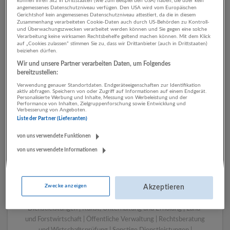
können ihren Sitz in Drittstaaten (wie zum Beispiel den USA) haben, die über kein
angemessenes Datenschutzniveau verfügen. Den USA wird vom Europäischen
Gerichtshof kein angemessenes Datenschutzniveau attestiert, da die in diesem
Zusammenhang verarbeiteten Cookie-Daten auch durch US-Behörden zu Kontroll-
1 Pflege, Gesundheit, Soziales
und Überwachungszwecken verarbeitet werden können und Sie gegen eine solche
Verarbeitung keine wirksamen Rechtsbehelfe geltend machen können. Mit dem Klick
Verlagswesen Unternehmen
auf „Cookies zulassen“ stimmen Sie zu, dass wir Drittanbieter (auch in Drittstaaten)
beiziehen dürfen.
Wir und unsere Partner verarbeiten Daten, um Folgendes
bereitzustellen:
Verwendung genauer Standortdaten. Endgeräteeigenschaften zur Identifikation
aktiv abfragen. Speichern von oder Zugriff auf Informationen auf einem Endgerät.
Personalisierte Werbung und Inhalte, Messung von Werbeleistung und der
Performance von Inhalten, Zielgruppenforschung sowie Entwicklung und
Verbesserung von Angeboten.
Liste der Partner (Lieferanten)
von uns verwendete Funktionen
von uns verwendete Informationen
LUGSTEIN CONSULTING
Bergheim bei Salzburg
Bau | Beherbergung und Gastronomie | Einzelhandel |
Zwecke anzeigen
Energieversorgung | Finanz- und Versicherungsleistungen |
Akzeptieren
Gesundheitswesen | Herstellung von Waren | IT-
Dienstleistungen | Kunst, Unterhaltung und Erholung | Land-
und Forstwirtschaft | Öffentliche Verwaltung | Rechtsberatung