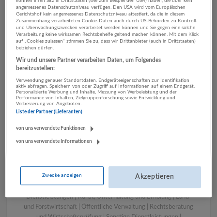
können ihren Sitz in Drittstaaten (wie zum Beispiel den USA) haben, die über kein
angemessenes Datenschutzniveau verfügen. Den USA wird vom Europäischen
Gerichtshof kein angemessenes Datenschutzniveau attestiert, da die in diesem
Zusammenhang verarbeiteten Cookie-Daten auch durch US-Behörden zu Kontroll-
1 Pflege, Gesundheit, Soziales
und Überwachungszwecken verarbeitet werden können und Sie gegen eine solche
Verarbeitung keine wirksamen Rechtsbehelfe geltend machen können. Mit dem Klick
Verkehr Unternehmen
auf „Cookies zulassen“ stimmen Sie zu, dass wir Drittanbieter (auch in Drittstaaten)
beiziehen dürfen.
Wir und unsere Partner verarbeiten Daten, um Folgendes
bereitzustellen:
Verwendung genauer Standortdaten. Endgeräteeigenschaften zur Identifikation
aktiv abfragen. Speichern von oder Zugriff auf Informationen auf einem Endgerät.
Personalisierte Werbung und Inhalte, Messung von Werbeleistung und der
Performance von Inhalten, Zielgruppenforschung sowie Entwicklung und
Verbesserung von Angeboten.
Liste der Partner (Lieferanten)
von uns verwendete Funktionen
von uns verwendete Informationen
LUGSTEIN CONSULTING
Bergheim bei Salzburg
Bau | Beherbergung und Gastronomie | Einzelhandel |
Zwecke anzeigen
Energieversorgung | Finanz- und Versicherungsleistungen |
Akzeptieren
Gesundheitswesen | Herstellung von Waren | IT-
Dienstleistungen | Kunst, Unterhaltung und Erholung | Land-
und Forstwirtschaft | Öffentliche Verwaltung | Rechtsberatung