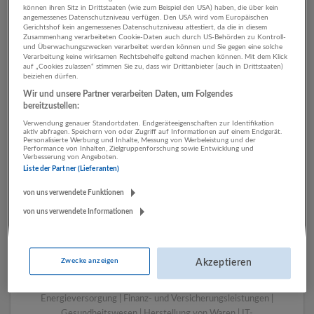
können ihren Sitz in Drittstaaten (wie zum Beispiel den USA) haben, die über kein
angemessenes Datenschutzniveau verfügen. Den USA wird vom Europäischen
Gerichtshof kein angemessenes Datenschutzniveau attestiert, da die in diesem
Zusammenhang verarbeiteten Cookie-Daten auch durch US-Behörden zu Kontroll-
1 Pflege, Gesundheit, Soziales
und Überwachungszwecken verarbeitet werden können und Sie gegen eine solche
Verarbeitung keine wirksamen Rechtsbehelfe geltend machen können. Mit dem Klick
Finanz- und
auf „Cookies zulassen“ stimmen Sie zu, dass wir Drittanbieter (auch in Drittstaaten)
beiziehen dürfen.
Versicherungsleistungen
Wir und unsere Partner verarbeiten Daten, um Folgendes
Unternehmen
bereitzustellen:
Verwendung genauer Standortdaten. Endgeräteeigenschaften zur Identifikation
aktiv abfragen. Speichern von oder Zugriff auf Informationen auf einem Endgerät.
Personalisierte Werbung und Inhalte, Messung von Werbeleistung und der
Performance von Inhalten, Zielgruppenforschung sowie Entwicklung und
Verbesserung von Angeboten.
Liste der Partner (Lieferanten)
von uns verwendete Funktionen
von uns verwendete Informationen
LUGSTEIN CONSULTING
Zwecke anzeigen
Akzeptieren
Bergheim bei Salzburg
Bau | Beherbergung und Gastronomie | Einzelhandel |
Energieversorgung | Finanz- und Versicherungsleistungen |
Gesundheitswesen | Herstellung von Waren | IT-