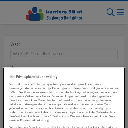
Was?
Wo?
Ihre Privatsphäre ist uns wichtig
Wir und unsere
525
Partner speichern personenbezogene Daten, wie z. B.
Browsing-Daten oder eindeutige Kennungen, auf Ihrem Gerät und greifen darauf zu
Umkreis
. Wenn Sie Akzeptieren auswählen, können die Tracking-Technologien die unter „Wir
und unsere Partner verarbeiten Daten, um Folgendes bereitzustellen“ genannten
Zwecke unterstützen. Wenn Tracker deaktiviert sind, erscheinen möglicherweise
Inhalte und Anzeigen, die für Sie weniger relevant sind. Sie können dieses Menü
jederzeit erneut aufrufen, um Ihre Auswahl zu ändern oder Ihre Einwilligung zu
widerrufen, indem Sie auf den Link Zwecke anzeigen unten auf der Webseite klicken.
Ihre Wahl wirkt sich auf unsere/n Website aus. Weitere Informationen finden Sie in
unserer Datenschutzerklärung.
Wir ziehen zur Verarbeitung der Cookie-Daten Drittanbieter bei. Diese Drittanbieter