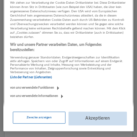
Wir ziehen zur Verarbeitung der Cookie-Daten Drittanbieter bei. Diese Drittanbieter
können ihren Sitz in Drittstaaten (wie zum Beispiel den USA) haben, die über kein
angemessenes Datenschutzniveau verfügen. Den USA wird vom Europäischen
Gerichtshof kein angemessenes Datenschutzniveau attestiert, da die in diesem
2 Pädagogik, Bildung,
Zusammenhang verarbeiteten Cookie-Daten auch durch US-Behörden zu Kontroll-
und Überwachungszwecken verarbeitet werden können und Sie gegen eine solche
Kinderbetreuung
Verarbeitung keine wirksamen Rechtsbehelfe geltend machen können. Mit dem Klick
auf „Cookies zulassen“ stimmen Sie zu, dass wir Drittanbieter (auch in Drittstaaten)
Mittelbetrieb (51-250 MA)
beiziehen dürfen.
Wir und unsere Partner verarbeiten Daten, um Folgendes
Unternehmen
bereitzustellen:
Verwendung genauer Standortdaten. Endgeräteeigenschaften zur Identifikation
aktiv abfragen. Speichern von oder Zugriff auf Informationen auf einem Endgerät.
Personalisierte Werbung und Inhalte, Messung von Werbeleistung und der
Performance von Inhalten, Zielgruppenforschung sowie Entwicklung und
Verbesserung von Angeboten.
Liste der Partner (Lieferanten)
von uns verwendete Funktionen
von uns verwendete Informationen
pepp Gemeinnützige GmbH
St. Johann i.P.
Zwecke anzeigen
Akzeptieren
Sozialwesen | Gesundheitswesen