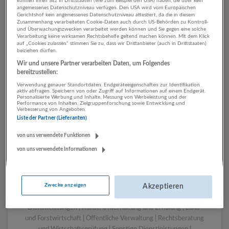
können ihren Sitz in Drittstaaten (wie zum Beispiel den USA) haben, die über kein
angemessenes Datenschutzniveau verfügen. Den USA wird vom Europäischen
Gerichtshof kein angemessenes Datenschutzniveau attestiert, da die in diesem
Zusammenhang verarbeiteten Cookie-Daten auch durch US-Behörden zu Kontroll-
1 Marketing, Kommunikation,
und Überwachungszwecken verarbeitet werden können und Sie gegen eine solche
Verarbeitung keine wirksamen Rechtsbehelfe geltend machen können. Mit dem Klick
PR Verkehr Unternehmen
auf „Cookies zulassen“ stimmen Sie zu, dass wir Drittanbieter (auch in Drittstaaten)
beiziehen dürfen.
Wir und unsere Partner verarbeiten Daten, um Folgendes
bereitzustellen:
Verwendung genauer Standortdaten. Endgeräteeigenschaften zur Identifikation
aktiv abfragen. Speichern von oder Zugriff auf Informationen auf einem Endgerät.
Personalisierte Werbung und Inhalte, Messung von Werbeleistung und der
Performance von Inhalten, Zielgruppenforschung sowie Entwicklung und
Verbesserung von Angeboten.
Liste der Partner (Lieferanten)
von uns verwendete Funktionen
von uns verwendete Informationen
LUGSTEIN CONSULTING
Bergheim bei Salzburg
Bau | Beherbergung und Gastronomie | Einzelhandel |
Zwecke anzeigen
Energieversorgung | Finanz- und Versicherungsleistungen |
Akzeptieren
Gesundheitswesen | Herstellung von Waren | IT-
Dienstleistungen | Kunst, Unterhaltung und Erholung | Land-
und Forstwirtschaft | Öffentliche Verwaltung | Rechtsberatung