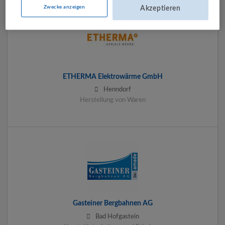
Zwecke anzeigen
Akzeptieren
ETHERMA Elektrowärme GmbH
Henndorf
Herstellung von Waren
Gasteiner Bergbahnen AG
Bad Hofgastein