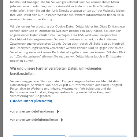
Inhalte und Anzeigen, die für Sie weniger relevant sind. Sie können dieses Menü
jederzeit erneut aufrufen, um Ihre Auswahl zu ändern oder Ihre Einwilligung zu
widerrufen, indem Sie auf den Link Zwecke anzeigen unten auf der Webseite klicken.
Ihre Wahl wirkt sich auf unsere/n Website aus. Weitere Informationen finden Sie in
4 Marketing, Kommunikation,
unserer Datenschutzerklärung.
PR Informatik / IT
Wir ziehen zur Verarbeitung der Cookie-Daten Drittanbieter bei. Diese Drittanbieter
können ihren Sitz in Drittstaaten (wie zum Beispiel den USA) haben, die über kein
angemessenes Datenschutzniveau verfügen. Den USA wird vom Europäischen
Unternehmen
Gerichtshof kein angemessenes Datenschutzniveau attestiert, da die in diesem
Zusammenhang verarbeiteten Cookie-Daten auch durch US-Behörden zu Kontroll-
und Überwachungszwecken verarbeitet werden können und Sie gegen eine solche
Verarbeitung keine wirksamen Rechtsbehelfe geltend machen können. Mit dem Klick
auf „Cookies zulassen“ stimmen Sie zu, dass wir Drittanbieter (auch in Drittstaaten)
beiziehen dürfen.
Wir und unsere Partner verarbeiten Daten, um Folgendes
bereitzustellen:
Verwendung genauer Standortdaten. Endgeräteeigenschaften zur Identifikation
aktiv abfragen. Speichern von oder Zugriff auf Informationen auf einem Endgerät.
Personalisierte Werbung und Inhalte, Messung von Werbeleistung und der
Performance von Inhalten, Zielgruppenforschung sowie Entwicklung und
Verbesserung von Angeboten.
Bau | Holz | Immobilien Hillebrand
Liste der Partner (Lieferanten)
Wals-Siezenheim
von uns verwendete Funktionen
Bau
von uns verwendete Informationen
13 Jobs