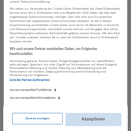
unserer Datenschutzerklärung.
Wir ziehen zur Verarbeitung der Cookie-Daten Drittanbieter bei. Diese Drittanbieter
können ihren Sitz in Drittstaaten (wie zum Beispiel den USA) haben, die über kein
2 Marketing, Kommunikation,
angemessenes Datenschutzniveau verfügen. Den USA wird vom Europäischen
Gerichtshof kein angemessenes Datenschutzniveau attestiert, da die in diesem
PR Herstellung von Waren
Zusammenhang verarbeiteten Cookie-Daten auch durch US-Behörden zu Kontroll-
und Überwachungszwecken verarbeitet werden können und Sie gegen eine solche
Verarbeitung keine wirksamen Rechtsbehelfe geltend machen können. Mit dem Klick
Unternehmen
auf „Cookies zulassen“ stimmen Sie zu, dass wir Drittanbieter (auch in Drittstaaten)
beiziehen dürfen.
Wir und unsere Partner verarbeiten Daten, um Folgendes
bereitzustellen:
Verwendung genauer Standortdaten. Endgeräteeigenschaften zur Identifikation
aktiv abfragen. Speichern von oder Zugriff auf Informationen auf einem Endgerät.
Personalisierte Werbung und Inhalte, Messung von Werbeleistung und der
Performance von Inhalten, Zielgruppenforschung sowie Entwicklung und
Verbesserung von Angeboten.
Liste der Partner (Lieferanten)
von uns verwendete Funktionen
LUGSTEIN CONSULTING
von uns verwendete Informationen
Bergheim bei Salzburg
Bau | Beherbergung und Gastronomie | Einzelhandel |
Energieversorgung | Finanz- und Versicherungsleistungen |
Zwecke anzeigen
Akzeptieren
Gesundheitswesen | Herstellung von Waren | IT-
Dienstleistungen | Kunst, Unterhaltung und Erholung | Land-