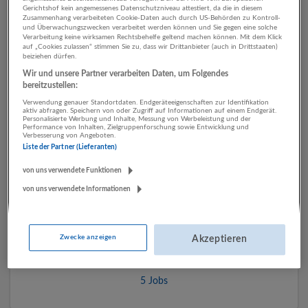
Gerichtshof kein angemessenes Datenschutzniveau attestiert, da die in diesem
Zusammenhang verarbeiteten Cookie-Daten auch durch US-Behörden zu Kontroll-
und Überwachungszwecken verarbeitet werden können und Sie gegen eine solche
1 Marketing, Kommunikation,
Verarbeitung keine wirksamen Rechtsbehelfe geltend machen können. Mit dem Klick
auf „Cookies zulassen“ stimmen Sie zu, dass wir Drittanbieter (auch in Drittstaaten)
beiziehen dürfen.
PR Gesundheitswesen
Wir und unsere Partner verarbeiten Daten, um Folgendes
Unternehmen
bereitzustellen:
Verwendung genauer Standortdaten. Endgeräteeigenschaften zur Identifikation
aktiv abfragen. Speichern von oder Zugriff auf Informationen auf einem Endgerät.
Personalisierte Werbung und Inhalte, Messung von Werbeleistung und der
Performance von Inhalten, Zielgruppenforschung sowie Entwicklung und
Verbesserung von Angeboten.
Liste der Partner (Lieferanten)
von uns verwendete Funktionen
von uns verwendete Informationen
Hagleitner Hygiene International GmbH
Zwecke anzeigen
Akzeptieren
Zell am See, Salzburg, Österreich
Gesundheitswesen | Herstellung von Waren
5 Jobs