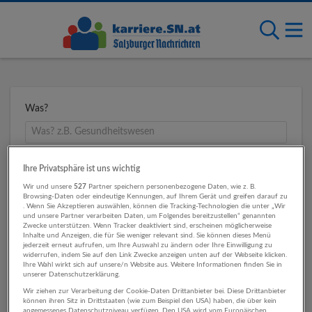
Was?
Wo?
Ihre Privatsphäre ist uns wichtig
Wir und unsere
527
Partner speichern personenbezogene Daten, wie z. B.
Browsing-Daten oder eindeutige Kennungen, auf Ihrem Gerät und greifen darauf zu
. Wenn Sie Akzeptieren auswählen, können die Tracking-Technologien die unter „Wir
und unsere Partner verarbeiten Daten, um Folgendes bereitzustellen“ genannten
Umkreis
Zwecke unterstützen. Wenn Tracker deaktiviert sind, erscheinen möglicherweise
Inhalte und Anzeigen, die für Sie weniger relevant sind. Sie können dieses Menü
jederzeit erneut aufrufen, um Ihre Auswahl zu ändern oder Ihre Einwilligung zu
widerrufen, indem Sie auf den Link Zwecke anzeigen unten auf der Webseite klicken.
Ihre Wahl wirkt sich auf unsere/n Website aus. Weitere Informationen finden Sie in
unserer Datenschutzerklärung.
Wir ziehen zur Verarbeitung der Cookie-Daten Drittanbieter bei. Diese Drittanbieter
können ihren Sitz in Drittstaaten (wie zum Beispiel den USA) haben, die über kein
angemessenes Datenschutzniveau verfügen. Den USA wird vom Europäischen