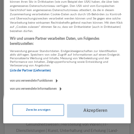
können ihren Sitz in Drittstaaten (wie zum Beispiel den USA) haben, die über kein
angemessenes Datenschutzniveau verfügen. Den USA wird vom Europäischen
Gerichtshof kein angemessenes Datenschutzniveau attestiert, da die in diesem
Zusammenhang verarbeiteten Cookie-Daten auch durch US-Behörden zu Kontroll-
1 Marketing, Kommunikation,
und Überwachungszwecken verarbeitet werden können und Sie gegen eine solche
Verarbeitung keine wirksamen Rechtsbehelfe geltend machen können. Mit dem Klick
PR Energieversorgung
auf „Cookies zulassen“ stimmen Sie zu, dass wir Drittanbieter (auch in Drittstaaten)
beiziehen dürfen.
Unternehmen
Wir und unsere Partner verarbeiten Daten, um Folgendes
bereitzustellen:
Verwendung genauer Standortdaten. Endgeräteeigenschaften zur Identifikation
aktiv abfragen. Speichern von oder Zugriff auf Informationen auf einem Endgerät.
Personalisierte Werbung und Inhalte, Messung von Werbeleistung und der
Performance von Inhalten, Zielgruppenforschung sowie Entwicklung und
Verbesserung von Angeboten.
Liste der Partner (Lieferanten)
von uns verwendete Funktionen
von uns verwendete Informationen
LUGSTEIN CONSULTING
Bergheim bei Salzburg
Zwecke anzeigen
Akzeptieren
Bau | Beherbergung und Gastronomie | Einzelhandel |
Energieversorgung | Finanz- und Versicherungsleistungen |
Gesundheitswesen | Herstellung von Waren | IT-
Dienstleistungen | Kunst, Unterhaltung und Erholung | Land-