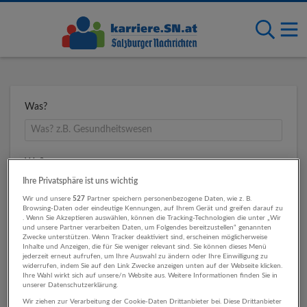
Was?
Wo?
Ihre Privatsphäre ist uns wichtig
Wir und unsere
527
Partner speichern personenbezogene Daten, wie z. B.
Browsing-Daten oder eindeutige Kennungen, auf Ihrem Gerät und greifen darauf zu
Umkreis
. Wenn Sie Akzeptieren auswählen, können die Tracking-Technologien die unter „Wir
und unsere Partner verarbeiten Daten, um Folgendes bereitzustellen“ genannten
Zwecke unterstützen. Wenn Tracker deaktiviert sind, erscheinen möglicherweise
Inhalte und Anzeigen, die für Sie weniger relevant sind. Sie können dieses Menü
jederzeit erneut aufrufen, um Ihre Auswahl zu ändern oder Ihre Einwilligung zu
widerrufen, indem Sie auf den Link Zwecke anzeigen unten auf der Webseite klicken.
Ihre Wahl wirkt sich auf unsere/n Website aus. Weitere Informationen finden Sie in
unserer Datenschutzerklärung.
Wir ziehen zur Verarbeitung der Cookie-Daten Drittanbieter bei. Diese Drittanbieter