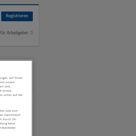
Registrieren
Für Arbeitgeber
ungen, auf Ihrem
 und unsere
rt sind,
it erneut
gen unten auf der
aten (wie zum
ung
hen Gerichtshof
ch durch US-
itung keine
rittanbieter