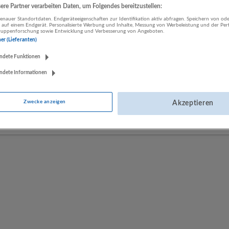
re Partner verarbeiten Daten, um Folgendes bereitzustellen:
nauer Standortdaten. Endgeräteeigenschaften zur Identifikation aktiv abfragen. Speichern von ode
 auf einem Endgerät. Personalisierte Werbung und Inhalte, Messung von Werbeleistung und der Pe
LUGSTEIN CONSULTING
lgruppenforschung sowie Entwicklung und Verbesserung von Angeboten.
Bergheim bei Salzburg
ner (Lieferanten)
Bau | Beherbergung und Gastronomie | Einzelhandel |
ndete Funktionen
Energieversorgung | Finanz- und Versicherungsleistungen |
Gesundheitswesen | Herstellung von Waren | IT-Dienstleistungen |
ndete Informationen
Kunst, Unterhaltung und Erholung | Land- und Forstwirtschaft |
Öffentliche Verwaltung | Rechtsberatung und Wirtschaftsprüfung |
Zwecke anzeigen
Akzeptieren
Sonstige Dienstleistungen | Sozialwesen | Verkehr | Verlagswesen |
Werbung und Marktforschung