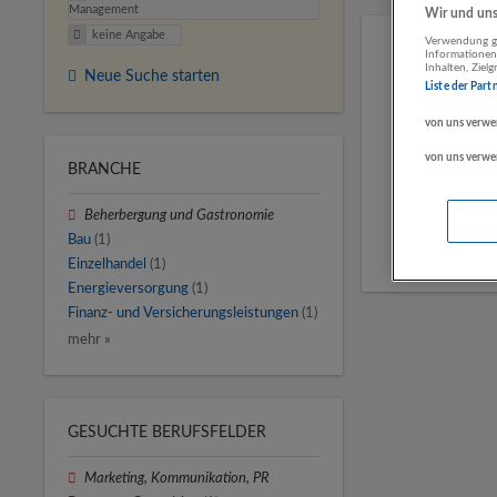
Management
Wir und unse
keine Angabe
Verwendung ge
Informationen
Inhalten, Zie
Neue Suche starten
Liste der Part
von uns verwe
von uns verwe
BRANCHE
Beherbergung und Gastronomie
Bau
(1)
Einzelhandel
(1)
Energieversorgung
(1)
Finanz- und Versicherungsleistungen
(1)
mehr »
GESUCHTE BERUFSFELDER
Marketing, Kommunikation, PR