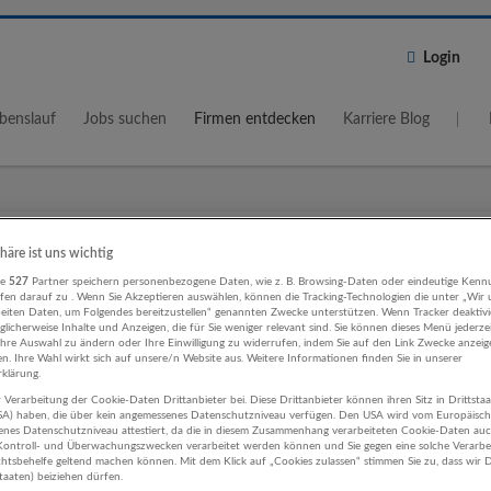
Login
benslauf
Jobs suchen
Firmen entdecken
Karriere Blog
Wo?
Umkreis
phäre ist uns wichtig
5 km
re
527
Partner speichern personenbezogene Daten, wie z. B. Browsing-Daten oder eindeutige Kenn
ifen darauf zu . Wenn Sie Akzeptieren auswählen, können die Tracking-Technologien die unter „Wir
beiten Daten, um Folgendes bereitzustellen“ genannten Zwecke unterstützen. Wenn Tracker deaktivie
licherweise Inhalte und Anzeigen, die für Sie weniger relevant sind. Sie können dieses Menü jederze
Ihre Auswahl zu ändern oder Ihre Einwilligung zu widerrufen, indem Sie auf den Link Zwecke anzei
en. Ihre Wahl wirkt sich auf unsere/n Website aus. Weitere Informationen finden Sie in unserer
klärung.
 Verarbeitung der Cookie-Daten Drittanbieter bei. Diese Drittanbieter können ihren Sitz in Drittsta
ting, Kommunikation, PR Beherberg
USA) haben, die über kein angemessenes Datenschutzniveau verfügen. Den USA wird vom Europäisc
enes Datenschutzniveau attestiert, da die in diesem Zusammenhang verarbeiteten Cookie-Daten au
stronomie Unternehmen
ontroll- und Überwachungszwecken verarbeitet werden können und Sie gegen eine solche Verarbe
tsbehelfe geltend machen können. Mit dem Klick auf „Cookies zulassen“ stimmen Sie zu, dass wir D
staaten) beiziehen dürfen.