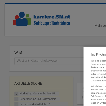
Mein Le
Was?
Ihre Privats
Wir und unse
Gerät und gre
Partner verar
erscheinen mög
aufrufen, um 
Webseite klick
Datenschutzer
AKTUELLE SUCHE
Wir ziehen zur
1 Marke
Beispiel den 
kein angemess
Marketing, Kommunikation, PR
und Ga
Behörden zu K
Beherbergung und Gastronomie
wirksamen Rech
(auch in Dritt
Betriebswirtschaftslehre /