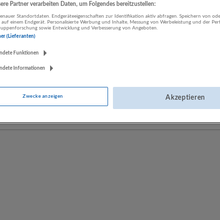
re Partner verarbeiten Daten, um Folgendes bereitzustellen:
nauer Standortdaten. Endgeräteeigenschaften zur Identifikation aktiv abfragen. Speichern von ode
 auf einem Endgerät. Personalisierte Werbung und Inhalte, Messung von Werbeleistung und der Pe
LUGSTEIN CONSULTING
lgruppenforschung sowie Entwicklung und Verbesserung von Angeboten.
ner (Lieferanten)
Bergheim bei Salzburg
Bau | Beherbergung und Gastronomie | Einzelhandel |
ndete Funktionen
Energieversorgung | Finanz- und Versicherungsleistungen |
ndete Informationen
Gesundheitswesen | Herstellung von Waren | IT-Dienstleistungen |
Kunst, Unterhaltung und Erholung | Land- und Forstwirtschaft |
Öffentliche Verwaltung | Rechtsberatung und Wirtschaftsprüfung |
Zwecke anzeigen
Akzeptieren
Sonstige Dienstleistungen | Sozialwesen | Verkehr | Verlagswesen |
Werbung und Marktforschung