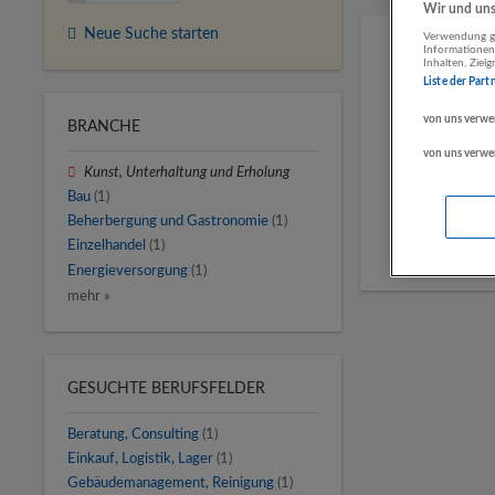
Wir und unse
Neue Suche starten
Verwendung ge
Informationen
Inhalten, Zie
Liste der Part
von uns verwe
BRANCHE
von uns verwe
Kunst, Unterhaltung und Erholung
Bau
(1)
Beherbergung und Gastronomie
(1)
Einzelhandel
(1)
Energieversorgung
(1)
mehr »
GESUCHTE BERUFSFELDER
Beratung, Consulting
(1)
Einkauf, Logistik, Lager
(1)
Gebäudemanagement, Reinigung
(1)