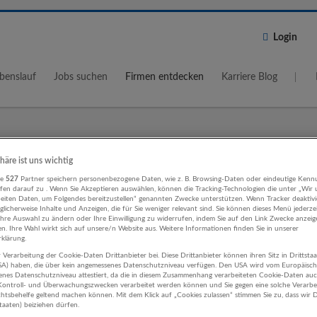
Login
benslauf
Jobs suchen
Firmen entdecken
Karriere Blog
Wo?
Umkreis
phäre ist uns wichtig
re
527
Partner speichern personenbezogene Daten, wie z. B. Browsing-Daten oder eindeutige Kenn
5 km
ifen darauf zu . Wenn Sie Akzeptieren auswählen, können die Tracking-Technologien die unter „Wir
beiten Daten, um Folgendes bereitzustellen“ genannten Zwecke unterstützen. Wenn Tracker deaktivie
licherweise Inhalte und Anzeigen, die für Sie weniger relevant sind. Sie können dieses Menü jederze
Ihre Auswahl zu ändern oder Ihre Einwilligung zu widerrufen, indem Sie auf den Link Zwecke anzei
en. Ihre Wahl wirkt sich auf unsere/n Website aus. Weitere Informationen finden Sie in unserer
klärung.
 Verarbeitung der Cookie-Daten Drittanbieter bei. Diese Drittanbieter können ihren Sitz in Drittsta
, Unterhaltung und Erholung Umwelt
USA) haben, die über kein angemessenes Datenschutzniveau verfügen. Den USA wird vom Europäisc
enes Datenschutzniveau attestiert, da die in diesem Zusammenhang verarbeiteten Cookie-Daten au
rtschaft Unternehmen
ontroll- und Überwachungszwecken verarbeitet werden können und Sie gegen eine solche Verarbe
tsbehelfe geltend machen können. Mit dem Klick auf „Cookies zulassen“ stimmen Sie zu, dass wir D
staaten) beiziehen dürfen.