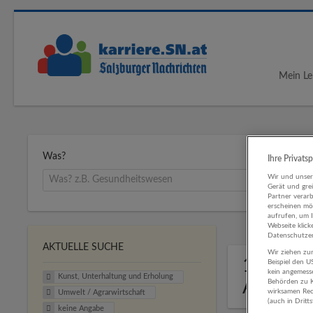
Mein Le
Was?
Ihre Privats
Wir und unse
Gerät und gre
Partner verar
erscheinen mög
aufrufen, um 
Webseite klick
Datenschutzer
AKTUELLE SUCHE
Wir ziehen zur
1 Kunst
Beispiel den 
kein angemess
Kunst, Unterhaltung und Erholung
Agrarwi
Behörden zu K
wirksamen Rech
Umwelt / Agrarwirtschaft
(auch in Dritt
keine Angabe