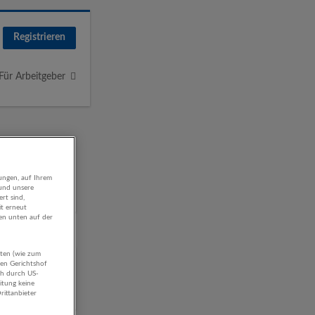
Registrieren
Für Arbeitgeber
ungen, auf Ihrem
 und unsere
rt sind,
it erneut
gen unten auf der
aten (wie zum
 /
hen Gerichtshof
ch durch US-
itung keine
rittanbieter