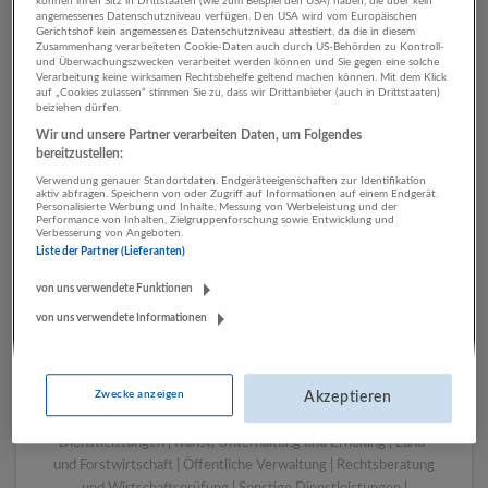
können ihren Sitz in Drittstaaten (wie zum Beispiel den USA) haben, die über kein
angemessenes Datenschutzniveau verfügen. Den USA wird vom Europäischen
Gerichtshof kein angemessenes Datenschutzniveau attestiert, da die in diesem
Zusammenhang verarbeiteten Cookie-Daten auch durch US-Behörden zu Kontroll-
1 IT, EDV Verlagswesen
und Überwachungszwecken verarbeitet werden können und Sie gegen eine solche
Verarbeitung keine wirksamen Rechtsbehelfe geltend machen können. Mit dem Klick
Unternehmen
auf „Cookies zulassen“ stimmen Sie zu, dass wir Drittanbieter (auch in Drittstaaten)
beiziehen dürfen.
Wir und unsere Partner verarbeiten Daten, um Folgendes
bereitzustellen:
Verwendung genauer Standortdaten. Endgeräteeigenschaften zur Identifikation
aktiv abfragen. Speichern von oder Zugriff auf Informationen auf einem Endgerät.
Personalisierte Werbung und Inhalte, Messung von Werbeleistung und der
Performance von Inhalten, Zielgruppenforschung sowie Entwicklung und
Verbesserung von Angeboten.
Liste der Partner (Lieferanten)
von uns verwendete Funktionen
von uns verwendete Informationen
LUGSTEIN CONSULTING
Bergheim bei Salzburg
Bau | Beherbergung und Gastronomie | Einzelhandel |
Zwecke anzeigen
Energieversorgung | Finanz- und Versicherungsleistungen |
Akzeptieren
Gesundheitswesen | Herstellung von Waren | IT-
Dienstleistungen | Kunst, Unterhaltung und Erholung | Land-
und Forstwirtschaft | Öffentliche Verwaltung | Rechtsberatung