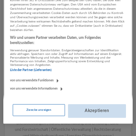
können ihren Sitz in Drittstaaten (wie zum Beispiel den USA) haben, die über kein
angemessenes Datenschutzniveau verfügen. Den USA wird vom Europäischen
Gerichtshof kein angemessenes Datenschutzniveau attestiert, da die in diesem
Zusammenhang verarbeiteten Cookie-Daten auch durch US-Behörden zu Kontroll-
1 IT, EDV IT-Dienstleistungen
und Überwachungszwecken verarbeitet werden können und Sie gegen eine solche
Verarbeitung keine wirksamen Rechtsbehelfe geltend machen können. Mit dem Klick
Unternehmen
auf „Cookies zulassen“ stimmen Sie zu, dass wir Drittanbieter (auch in Drittstaaten)
beiziehen dürfen.
Wir und unsere Partner verarbeiten Daten, um Folgendes
bereitzustellen:
Verwendung genauer Standortdaten. Endgeräteeigenschaften zur Identifikation
aktiv abfragen. Speichern von oder Zugriff auf Informationen auf einem Endgerät.
Personalisierte Werbung und Inhalte, Messung von Werbeleistung und der
Performance von Inhalten, Zielgruppenforschung sowie Entwicklung und
Verbesserung von Angeboten.
Liste der Partner (Lieferanten)
von uns verwendete Funktionen
von uns verwendete Informationen
LUGSTEIN CONSULTING
Bergheim bei Salzburg
Bau | Beherbergung und Gastronomie | Einzelhandel |
Zwecke anzeigen
Energieversorgung | Finanz- und Versicherungsleistungen |
Akzeptieren
Gesundheitswesen | Herstellung von Waren | IT-
Dienstleistungen | Kunst, Unterhaltung und Erholung | Land-
und Forstwirtschaft | Öffentliche Verwaltung | Rechtsberatung