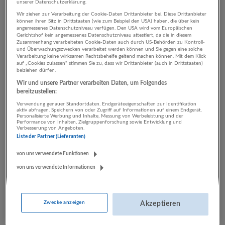
unserer Datenschutzerklärung.
Wir ziehen zur Verarbeitung der Cookie-Daten Drittanbieter bei. Diese Drittanbieter
können ihren Sitz in Drittstaaten (wie zum Beispiel den USA) haben, die über kein
2 IT, EDV Energieversorgung
angemessenes Datenschutzniveau verfügen. Den USA wird vom Europäischen
Gerichtshof kein angemessenes Datenschutzniveau attestiert, da die in diesem
Zusammenhang verarbeiteten Cookie-Daten auch durch US-Behörden zu Kontroll-
Unternehmen
und Überwachungszwecken verarbeitet werden können und Sie gegen eine solche
Verarbeitung keine wirksamen Rechtsbehelfe geltend machen können. Mit dem Klick
auf „Cookies zulassen“ stimmen Sie zu, dass wir Drittanbieter (auch in Drittstaaten)
beiziehen dürfen.
Wir und unsere Partner verarbeiten Daten, um Folgendes
bereitzustellen:
Verwendung genauer Standortdaten. Endgeräteeigenschaften zur Identifikation
aktiv abfragen. Speichern von oder Zugriff auf Informationen auf einem Endgerät.
Personalisierte Werbung und Inhalte, Messung von Werbeleistung und der
Performance von Inhalten, Zielgruppenforschung sowie Entwicklung und
Verbesserung von Angeboten.
Liste der Partner (Lieferanten)
LUGSTEIN CONSULTING
von uns verwendete Funktionen
Bergheim bei Salzburg
von uns verwendete Informationen
Bau | Beherbergung und Gastronomie | Einzelhandel |
Energieversorgung | Finanz- und Versicherungsleistungen |
Gesundheitswesen | Herstellung von Waren | IT-
Zwecke anzeigen
Akzeptieren
Dienstleistungen | Kunst, Unterhaltung und Erholung | Land-
und Forstwirtschaft | Öffentliche Verwaltung | Rechtsberatung