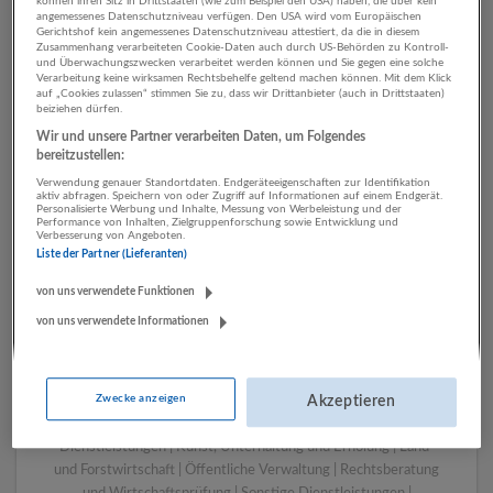
können ihren Sitz in Drittstaaten (wie zum Beispiel den USA) haben, die über kein
angemessenes Datenschutzniveau verfügen. Den USA wird vom Europäischen
Gerichtshof kein angemessenes Datenschutzniveau attestiert, da die in diesem
Zusammenhang verarbeiteten Cookie-Daten auch durch US-Behörden zu Kontroll-
1 IT, EDV Energieversorgung
und Überwachungszwecken verarbeitet werden können und Sie gegen eine solche
Verarbeitung keine wirksamen Rechtsbehelfe geltend machen können. Mit dem Klick
Unternehmen
auf „Cookies zulassen“ stimmen Sie zu, dass wir Drittanbieter (auch in Drittstaaten)
beiziehen dürfen.
Wir und unsere Partner verarbeiten Daten, um Folgendes
bereitzustellen:
Verwendung genauer Standortdaten. Endgeräteeigenschaften zur Identifikation
aktiv abfragen. Speichern von oder Zugriff auf Informationen auf einem Endgerät.
Personalisierte Werbung und Inhalte, Messung von Werbeleistung und der
Performance von Inhalten, Zielgruppenforschung sowie Entwicklung und
Verbesserung von Angeboten.
Liste der Partner (Lieferanten)
von uns verwendete Funktionen
von uns verwendete Informationen
LUGSTEIN CONSULTING
Bergheim bei Salzburg
Bau | Beherbergung und Gastronomie | Einzelhandel |
Zwecke anzeigen
Energieversorgung | Finanz- und Versicherungsleistungen |
Akzeptieren
Gesundheitswesen | Herstellung von Waren | IT-
Dienstleistungen | Kunst, Unterhaltung und Erholung | Land-
und Forstwirtschaft | Öffentliche Verwaltung | Rechtsberatung