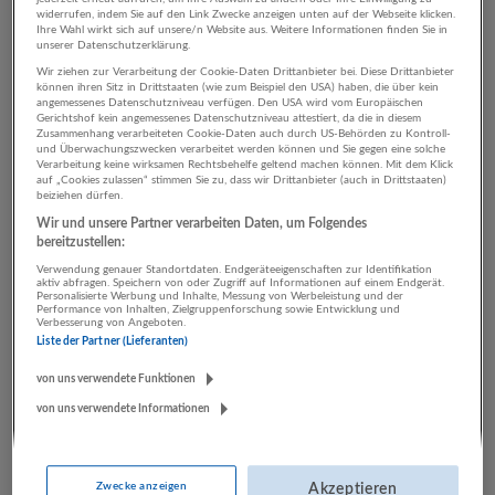
widerrufen, indem Sie auf den Link Zwecke anzeigen unten auf der Webseite klicken.
Ihre Wahl wirkt sich auf unsere/n Website aus. Weitere Informationen finden Sie in
unserer Datenschutzerklärung.
3 IT, EDV Bau Unternehmen
Wir ziehen zur Verarbeitung der Cookie-Daten Drittanbieter bei. Diese Drittanbieter
können ihren Sitz in Drittstaaten (wie zum Beispiel den USA) haben, die über kein
angemessenes Datenschutzniveau verfügen. Den USA wird vom Europäischen
Gerichtshof kein angemessenes Datenschutzniveau attestiert, da die in diesem
Zusammenhang verarbeiteten Cookie-Daten auch durch US-Behörden zu Kontroll-
und Überwachungszwecken verarbeitet werden können und Sie gegen eine solche
Verarbeitung keine wirksamen Rechtsbehelfe geltend machen können. Mit dem Klick
auf „Cookies zulassen“ stimmen Sie zu, dass wir Drittanbieter (auch in Drittstaaten)
beiziehen dürfen.
Wir und unsere Partner verarbeiten Daten, um Folgendes
bereitzustellen:
Verwendung genauer Standortdaten. Endgeräteeigenschaften zur Identifikation
aktiv abfragen. Speichern von oder Zugriff auf Informationen auf einem Endgerät.
Bau | Holz | Immobilien Hillebrand
Personalisierte Werbung und Inhalte, Messung von Werbeleistung und der
Performance von Inhalten, Zielgruppenforschung sowie Entwicklung und
Wals-Siezenheim
Verbesserung von Angeboten.
Liste der Partner (Lieferanten)
Bau
von uns verwendete Funktionen
13 Jobs
von uns verwendete Informationen
Zwecke anzeigen
Akzeptieren