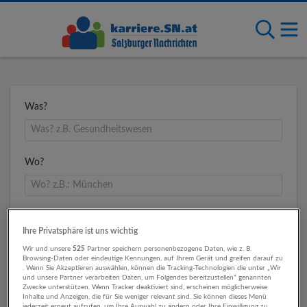
Was?
Wo?
Umkreis
Ihre Privatsphäre ist uns wichtig
Wir und unsere
525
Partner speichern personenbezogene Daten, wie z. B.
Browsing-Daten oder eindeutige Kennungen, auf Ihrem Gerät und greifen darauf zu
. Wenn Sie Akzeptieren auswählen, können die Tracking-Technologien die unter „Wir
und unsere Partner verarbeiten Daten, um Folgendes bereitzustellen“ genannten
Zwecke unterstützen. Wenn Tracker deaktiviert sind, erscheinen möglicherweise
Inhalte und Anzeigen, die für Sie weniger relevant sind. Sie können dieses Menü
jederzeit erneut aufrufen, um Ihre Auswahl zu ändern oder Ihre Einwilligung zu