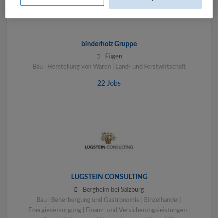
binderholz Gruppe
Fügen
Bau | Herstellung von Waren | Land- und Forstwirtschaft
22 Jobs
LUGSTEIN CONSULTING
Bergheim bei Salzburg
Bau | Beherbergung und Gastronomie | Einzelhandel |
Energieversorgung | Finanz- und Versicherungsleistungen |